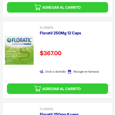
AGREGAR AL CARRITO
FLORATIL
Floratil 250Mg 12 Caps
Precio reducido de
$367.00
(Oferta)
Envío a domicilio
Recoger en farmacia
AGREGAR AL CARRITO
FLORATIL
Floratil 250mg 6 caps