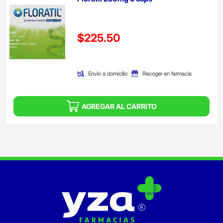
Precio reducido de
$225.50
(Oferta)
Envío a domicilio
Recoger en farmacia
AGREGAR AL CARRITO