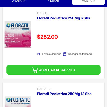
ORDENAR
FILTRAR
MOSTRAR
FLORATIL
Floratil Pediatrico 250Mg 6 Sbs
Precio reducido de
$282.00
(Oferta)
Envío a domicilio
Recoger en farmacia
AGREGAR AL CARRITO
FLORATIL
Floratil Pediatrico 250Mg 12 Sbs