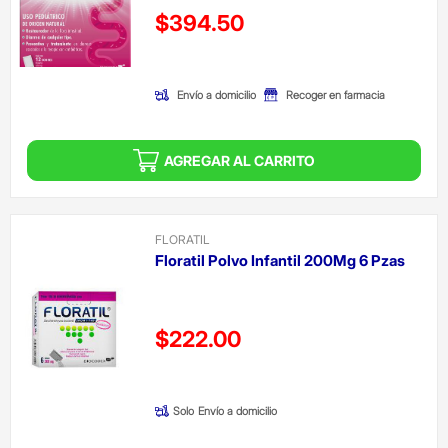
Precio reducido de
$394.50
(Oferta)
Envío a domicilio
Recoger en farmacia
AGREGAR AL CARRITO
FLORATIL
Floratil Polvo Infantil 200Mg 6 Pzas
Precio reducido de
$222.00
(Oferta)
Solo
Envío a domicilio