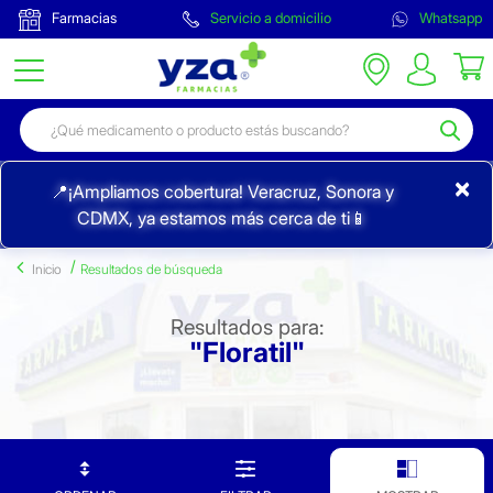
Farmacias
Servicio a domicilio
Whatsapp
×
📍¡Ampliamos cobertura! Veracruz, Sonora y
CDMX, ya estamos más cerca de ti📱
Inicio
Resultados de búsqueda
Resultados para:
"Floratil"