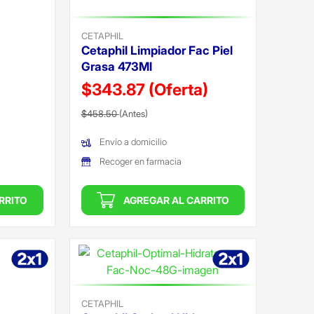
CETAPHIL
Cetaphil Limpiador Fac Piel
Grasa 473Ml
$343.87
(Oferta)
Precio reducido de
(Oferta)
$458.50
(Antes)
Envío a domicilio
Recoger en farmacia
RRITO
AGREGAR AL CARRITO
CETAPHIL