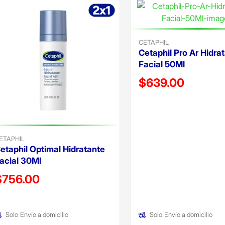
CETAPHIL
Cetaphil Pro Ar Hidra
Facial 50Ml
Precio reducido de
$639.00
(Oferta)
ETAPHIL
etaphil Optimal Hidratante
acial 30Ml
recio reducido de
$756.00
Oferta)
Solo
Envío a domicilio
Solo
Envío a domicilio