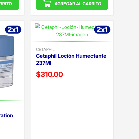
RRITO
AGREGAR AL CARRITO
CETAPHIL
Cetaphil Loción Humectante
237Ml
Precio reducido de
$310.00
(Oferta)
ration