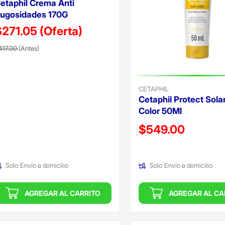
etaphil Crema Anti
ugosidades 170G
$271.05
(Oferta)
recio reducido de
(Oferta)
417.00
(Antes)
CETAPHIL
Cetaphil Protect Sola
Color 50Ml
Precio reducido de
$549.00
(Oferta)
Solo
Envío a domicilio
Solo
Envío a domicilio
AGREGAR AL CARRITO
AGREGAR AL CA