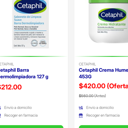
ETAPHIL
CETAPHIL
etaphil Barra
Cetaphil Crema Hum
ermolimpiadora 127 g
453G
$420.00
(Ofert
recio reducido de
$212.00
Precio reducido de
(Oferta)
Oferta)
$560.00
(Antes)
Envío a domicilio
Envío a domicilio
Recoger en farmacia
Recoger en farmacia