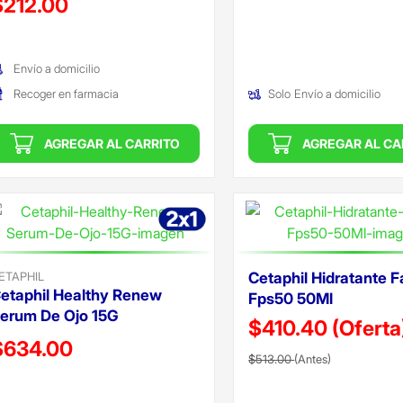
$212.00
(Oferta)
Oferta)
Envío a domicilio
Recoger en farmacia
Solo
Envío a domicilio
AGREGAR AL CARRITO
AGREGAR AL CA
ETAPHIL
Cetaphil Hidratante F
etaphil Healthy Renew
Fps50 50Ml
erum De Ojo 15G
$410.40
(Oferta
recio reducido de
$634.00
Precio reducido de
(Oferta)
$513.00
(Antes)
Oferta)