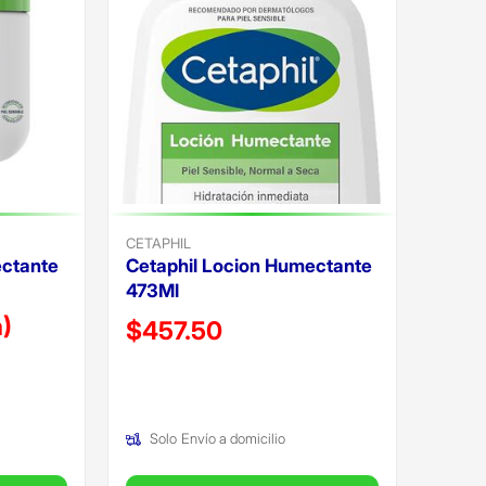
CETAPHIL
ectante
Cetaphil Locion Humectante
473Ml
a)
Precio reducido de
$457.50
(Oferta)
Solo
Envío a domicilio