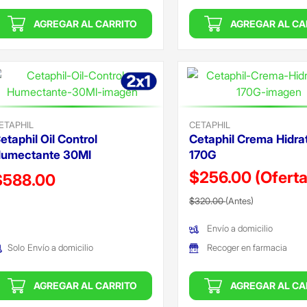
AGREGAR AL CARRITO
AGREGAR AL CA
ETAPHIL
CETAPHIL
etaphil Oil Control
Cetaphil Crema Hidra
umectante 30Ml
170G
$256.00
(Oferta
recio reducido de
$588.00
Precio reducido de
(Oferta)
Oferta)
$320.00
(Antes)
Envío a domicilio
Recoger en farmacia
Solo
Envío a domicilio
AGREGAR AL CARRITO
AGREGAR AL CA