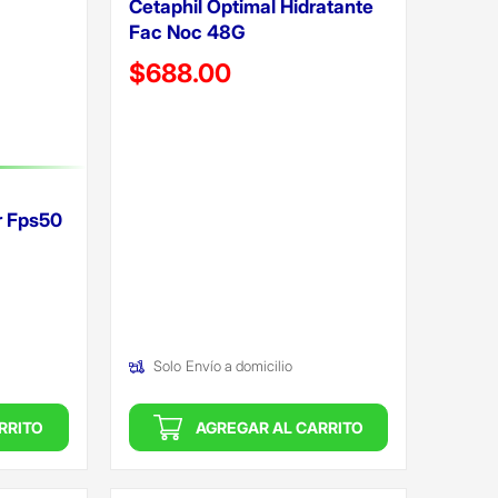
Cetaphil Optimal Hidratante
Fac Noc 48G
Precio reducido de
$688.00
(Oferta)
r Fps50
Solo
Envío a domicilio
RRITO
AGREGAR AL CARRITO