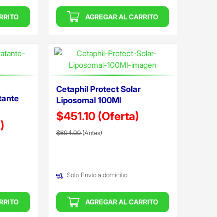
RRITO
AGREGAR AL CARRITO
Cetaphil Protect Solar
tante
Liposomal 100Ml
$451.10
(Oferta)
)
Precio reducido de
(Oferta)
$694.00
(Antes)
Solo
Envío a domicilio
RRITO
AGREGAR AL CARRITO