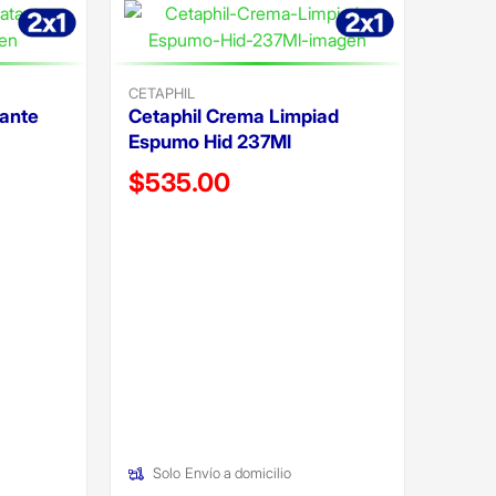
CETAPHIL
tante
Cetaphil Crema Limpiad
Espumo Hid 237Ml
Precio reducido de
$535.00
(Oferta)
Solo
Envío a domicilio