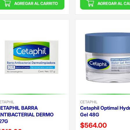
AGREGAR AL CARRITO
AGREGAR AL CA
ETAPHIL
CETAPHIL
ETAPHIL BARRA
Cetaphil Optimal Hyd
NTIBACTERIAL DERMO
Gel 48G
27G
Precio reducido de
$564.00
recio reducido de