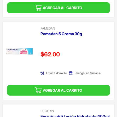
AGREGAR AL CARRITO
PAMEDAN
Pamedan 5 Crema 30g
Precio reducido de
$62.00
(Oferta)
Envío a domicilio
Recoger en farmacia
AGREGAR AL CARRITO
EUCERIN
Eucerin pH5 Loción Hidratante 400ml