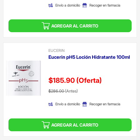
Envío a domicilio
Recoger en farmacia
AGREGAR AL CARRITO
EUCERIN
Eucerin pH5 Loción Hidratante 100ml
$185.90
(Oferta)
Precio reducido de
(Oferta)
$286.00
(Antes)
Envío a domicilio
Recoger en farmacia
AGREGAR AL CARRITO