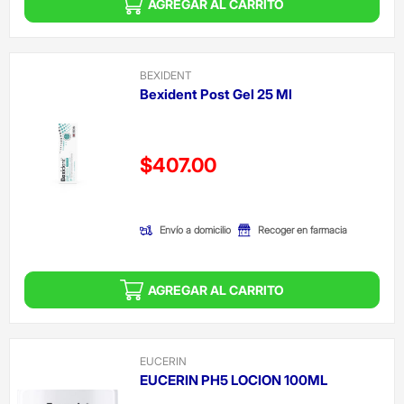
AGREGAR AL CARRITO
BEXIDENT
Bexident Post Gel 25 Ml
Precio reducido de
$407.00
(Oferta)
Envío a domicilio
Recoger en farmacia
AGREGAR AL CARRITO
EUCERIN
EUCERIN PH5 LOCION 100ML