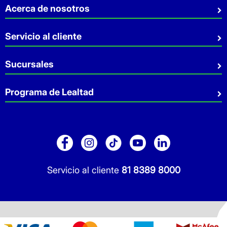
Acerca de nosotros
Quiénes somos
Servicio al cliente
Sostenibilidad
Preguntas Frecuentes
Sucursales
Aviso de privacidad
Contacto
Términos y Condiciones
Sucursales
Programa de Lealtad
Facturación
Servicio a Domicilio
Retiro en tienda
Cuídate Mucho
Réntanos tu local
Blog
Pago de Servicios
Folleto Promocional
Consultorios
Sitio Dermocosmética
Servicio al cliente
81 8389 8000