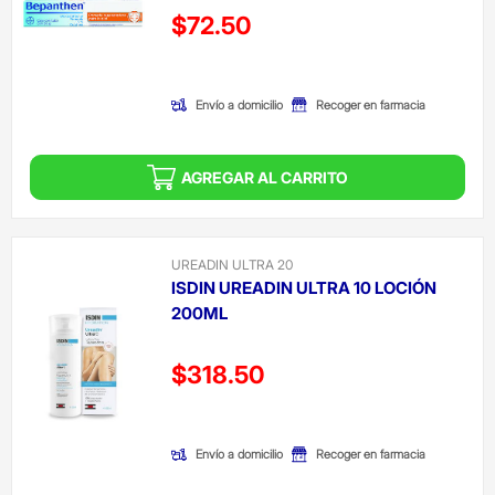
Precio reducido de
$72.50
(Oferta)
Envío a domicilio
Recoger en farmacia
AGREGAR AL CARRITO
UREADIN ULTRA 20
ISDIN UREADIN ULTRA 10 LOCIÓN
200ML
Precio reducido de
$318.50
(Oferta)
Envío a domicilio
Recoger en farmacia