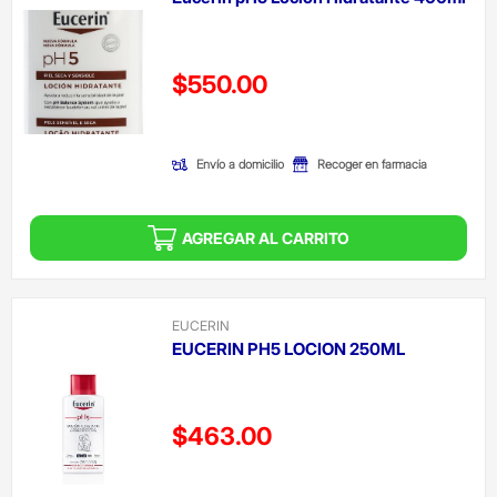
Precio reducido de
$550.00
(Oferta)
Envío a domicilio
Recoger en farmacia
AGREGAR AL CARRITO
EUCERIN
EUCERIN PH5 LOCION 250ML
Precio reducido de
$463.00
(Oferta)