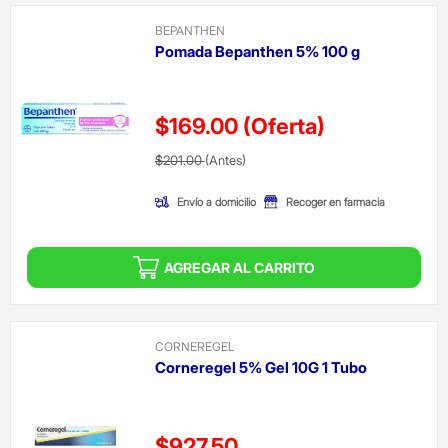
BEPANTHEN
Pomada Bepanthen 5% 100 g
$169.00
(Oferta)
Precio reducido de
(Oferta)
$201.00
(Antes)
Envío a domicilio
Recoger en farmacia
AGREGAR AL CARRITO
CORNEREGEL
Corneregel 5% Gel 10G 1 Tubo
Precio reducido de
$927.50