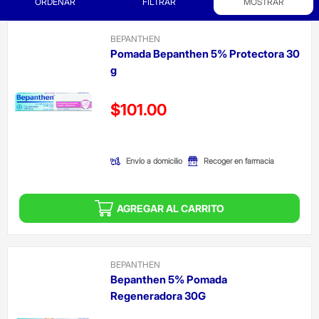
ORDENAR
FILTRAR
MOSTRAR
BEPANTHEN
Pomada Bepanthen 5% Protectora 30
g
Precio reducido de
$101.00
(Oferta)
Envío a domicilio
Recoger en farmacia
AGREGAR AL CARRITO
BEPANTHEN
Bepanthen 5% Pomada
Regeneradora 30G