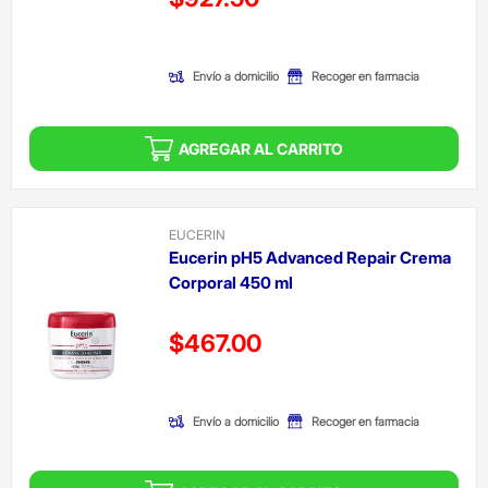
(Oferta)
Envío a domicilio
Recoger en farmacia
AGREGAR AL CARRITO
EUCERIN
Eucerin pH5 Advanced Repair Crema
Corporal 450 ml
Precio reducido de
$467.00
(Oferta)
Envío a domicilio
Recoger en farmacia