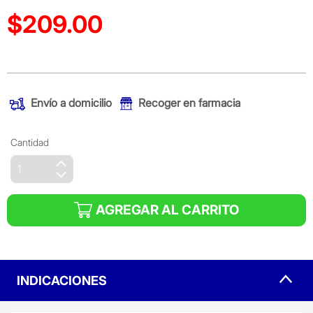
$209.00
Precio reducido de
(Oferta)
Envío a domicilio
Recoger en farmacia
Cantidad
AGREGAR AL CARRITO
INDICACIONES