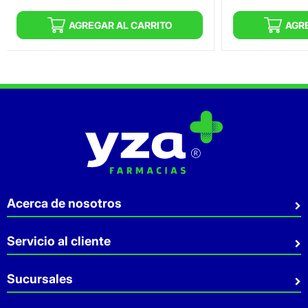
AGREGAR AL CARRITO
AGR
Acerca de nosotros
Quiénes somos
Servicio al cliente
Sostenibilidad
Preguntas Frecuentes
Sucursales
Aviso de privacidad
Contacto
Términos y Condiciones