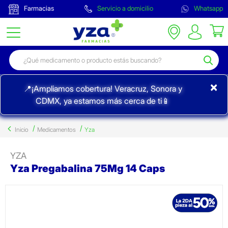
Farmacias
Servicio a domicilio
Whatsapp
×
📍¡Ampliamos cobertura! Veracruz, Sonora y
CDMX, ya estamos más cerca de ti📱
Inicio
Medicamentos
Yza
YZA
Yza Pregabalina 75Mg 14 Caps