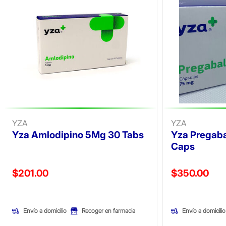
YZA
YZA
Yza Amlodipino 5Mg 30 Tabs
Yza Pregab
Caps
Precio reducido de
Precio reducid
$201.00
$350.00
(Oferta)
(Oferta)
Envío a domicilio
Envío a domicilio
Recoger en farmacia