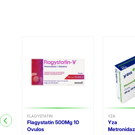
mp
FLAGYSTATIN
YZA
Flagystatin 500Mg 10
Yza
Ovulos