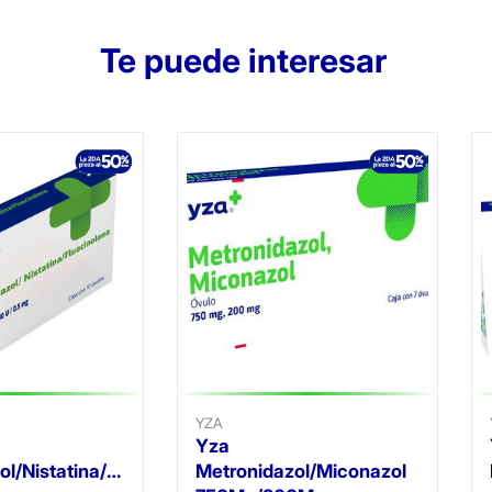
Te puede interesar
YZA
Yza
Metronidazol/Nistatina/Fluocinolona
Metronidazol/Miconazol