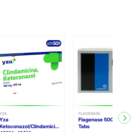
YZA
FLAGENASE
Yza
Flagenase 500Mg 30
Ketoconazol/Clindamicina
Tabs