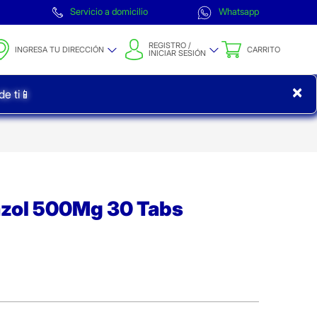
Servicio a domicilio
Whatsapp
REGISTRO /
INGRESA TU DIRECCIÓN
CARRITO
INICIAR SESIÓN
×
e ti📱
zol 500Mg 30 Tabs