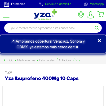
Farmacias
Servicio a domicilio
Whatsapp
×
📍¡Ampliamos cobertura! Veracruz, Sonora y
CDMX, ya estamos más cerca de ti📱
Inicio
Medicamentos
Estomacales
Antiácidos
Yza
YZA
Yza Ibuprofeno 400Mg 10 Caps