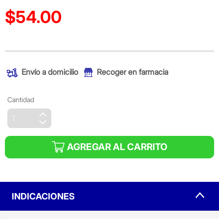
$54.00
Precio reducido de
(Oferta)
Envío a domicilio
Recoger en farmacia
Cantidad
AGREGAR AL CARRITO
INDICACIONES