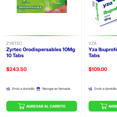
ZYRTEC
YZA
Zyrtec Orodispersables 10Mg
Yza Ibupro
10 Tabs
Tabs
Precio reducido de
Precio reducid
$243.50
$109.00
(Oferta)
(Oferta)
Envío a domicilio
Envío a domicilio
Recoger en farmacia
AGREGAR AL CARRITO
AGR