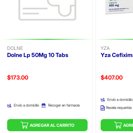
DOLNE
YZA
Dolne Lp 50Mg 10 Tabs
Yza Cefixi
Precio reducido de
Precio reducid
$173.00
$407.00
(Oferta)
(Oferta)
Envío a domicilio
Envío a domicilio
Recoger en farmacia
Receta requerida
AGREGAR AL CARRITO
AGR