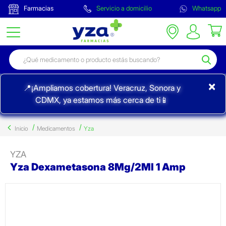
Farmacias
Servicio a domicilio
Whatsapp
×
📍¡Ampliamos cobertura! Veracruz, Sonora y
CDMX, ya estamos más cerca de ti📱
Inicio
Medicamentos
Yza
YZA
Yza Dexametasona 8Mg/2Ml 1 Amp