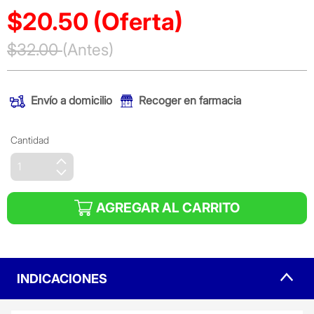
$20.50
(Oferta)
Precio reducido de
$32.00
(Antes)
(Oferta)
Envío a domicilio
Recoger en farmacia
Cantidad
AGREGAR AL CARRITO
INDICACIONES