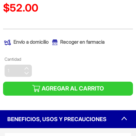
$52.00
Precio reducido de
(Oferta)
Envío a domicilio
Recoger en farmacia
Cantidad
AGREGAR AL CARRITO
BENEFICIOS, USOS Y PRECAUCIONES