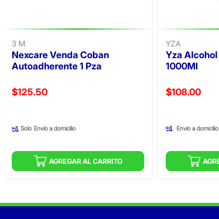
3 M
YZA
Nexcare Venda Coban
Yza Alcohol
Autoadherente 1 Pza
1000Ml
Precio reducido de
Precio reducid
$125.50
$108.00
(Oferta)
(Oferta)
Envío a domicilio
Solo
Envío a domicilio
AGREGAR AL CARRITO
AGR