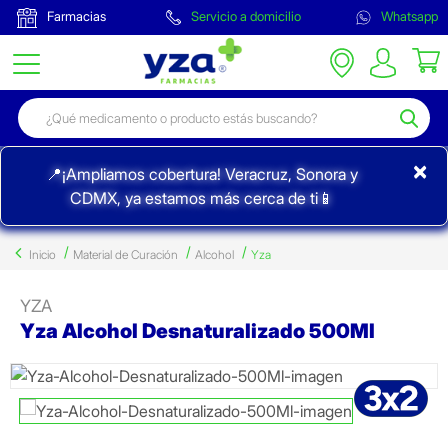
Farmacias
Servicio a domicilio
Whatsapp
×
📍¡Ampliamos cobertura! Veracruz, Sonora y
CDMX, ya estamos más cerca de ti📱
Inicio
Material de Curación
Alcohol
Yza
YZA
Yza Alcohol Desnaturalizado 500Ml