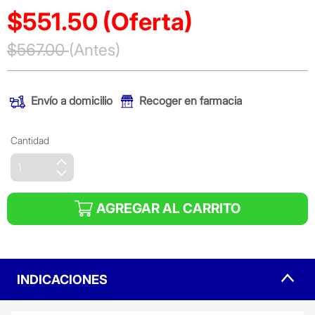
$551.50
(Oferta)
Precio reducido de
$567.00
(Antes)
(Oferta)
Envío a domicilio
Recoger en farmacia
Cantidad
AGREGAR AL CARRITO
INDICACIONES