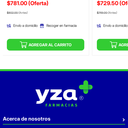
$781.00
(Oferta)
$729.50
(Of
Precio reducido de
(Oferta)
Precio reducid
(Ofer
$802.00
(Antes)
$749.00
(Antes)
Envío a domicilio
Envío a domicilio
Recoger en farmacia
AGREGAR AL CARRITO
AGR
Acerca de nosotros