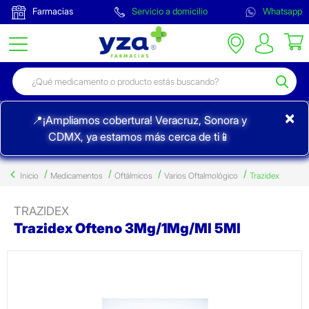
Farmacias
Servicio a domicilio
Whatsapp
×
📍¡Ampliamos cobertura! Veracruz, Sonora y
CDMX, ya estamos más cerca de ti📱
Inicio
Medicamentos
Oftálmicos
Varios Oftalmológico
Trazidex
TRAZIDEX
Trazidex Ofteno 3Mg/1Mg/Ml 5Ml