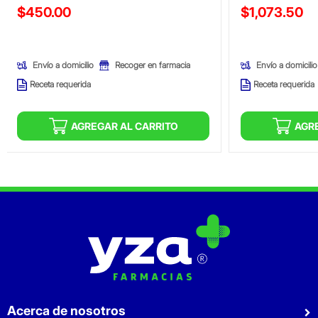
Precio reducido de
Precio reducid
$450.00
$1,073.50
(Oferta)
(Oferta)
Envío a domicilio
Envío a domicilio
Recoger en farmacia
Receta requerida
Receta requerida
AGREGAR AL CARRITO
AGR
Acerca de nosotros