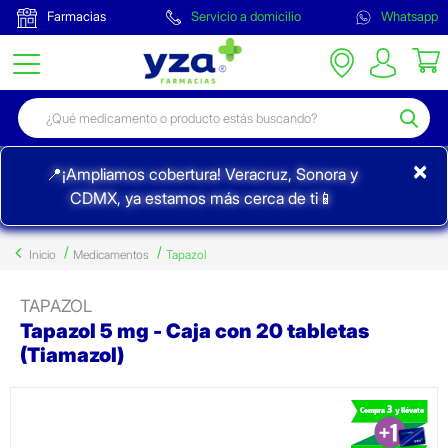
Farmacias
Servicio a domicilio
Whatsapp
×
📍¡Ampliamos cobertura! Veracruz, Sonora y
CDMX, ya estamos más cerca de ti📱
Inicio
Medicamentos
Tapazol
TAPAZOL
Tapazol 5 mg - Caja con 20 tabletas
(Tiamazol)