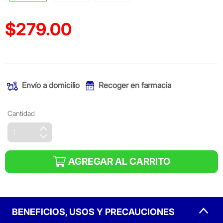
$279.00
Precio reducido de
(Oferta)
Envío a domicilio
Recoger en farmacia
Cantidad
AGREGAR AL CARRITO
BENEFICIOS, USOS Y PRECAUCIONES