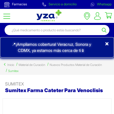
Farmacias
Servicio a domicilio
Whatsapp
×
📍¡Ampliamos cobertura! Veracruz, Sonora y
CDMX, ya estamos más cerca de ti📱
Inicio
Material de Curación
Nuevos Productos Material de Curación
Sumitex
SUMITEX
Sumitex Farma Cateter Para Venoclisis