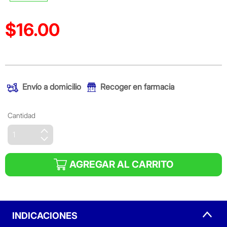
$16.00
Precio reducido de
(Oferta)
Envío a domicilio
Recoger en farmacia
Cantidad
AGREGAR AL CARRITO
INDICACIONES