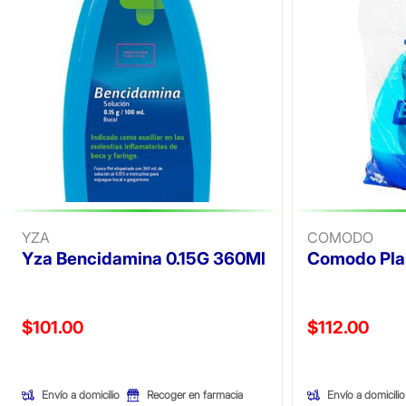
YZA
COMODO
Yza Bencidamina 0.15G 360Ml
Comodo Plas
Precio reducido de
Precio reducid
$101.00
$112.00
(Oferta)
(Oferta)
Envío a domicilio
Envío a domicilio
Recoger en farmacia