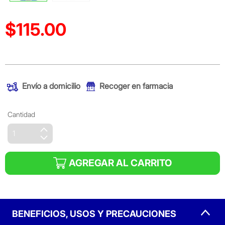
$115.00
Precio reducido de
(Oferta)
Envío a domicilio
Recoger en farmacia
Cantidad
AGREGAR AL CARRITO
BENEFICIOS, USOS Y PRECAUCIONES