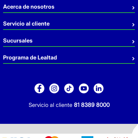
Acerca de nosotros
Quiénes somos
Servicio al cliente
Sostenibilidad
Preguntas Frecuentes
Sucursales
Aviso de privacidad
Contacto
Términos y Condiciones
Sucursales
Programa de Lealtad
Facturación
Servicio a Domicilio
Retiro en tienda
Cuídate Mucho
Réntanos tu local
Blog
Pago de Servicios
Folleto Promocional
Consultorios
Sitio Dermocosmética
Servicio al cliente
81 8389 8000