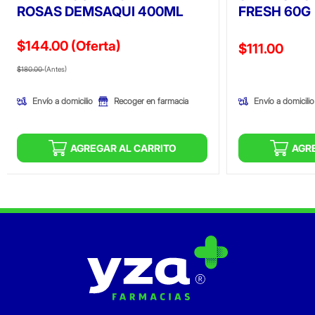
ROSAS DEMSAQUI 400ML
FRESH 60G
$144.00
(Oferta)
Precio reducid
$111.00
Precio reducido de
(Oferta)
(Oferta)
$180.00
(Antes)
Envío a domicilio
Envío a domicilio
Recoger en farmacia
AGREGAR AL CARRITO
AGR