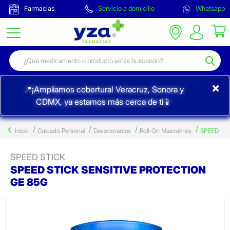
Farmacias
Servicio a domicilio
Whatsapp
×
📍¡Ampliamos cobertura! Veracruz, Sonora y
CDMX, ya estamos más cerca de ti📱
Inicio
Cuidado Personal
Desodorantes
Roll-On Masculinos
SPEED
SPEED STICK
SPEED STICK SENSITIVE PROTECTION
GE 85G