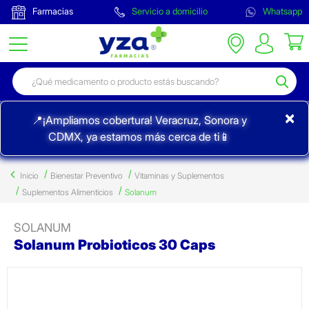
Farmacias
Servicio a domicilio
Whatsapp
×
📍¡Ampliamos cobertura! Veracruz, Sonora y
CDMX, ya estamos más cerca de ti📱
Inicio
Bienestar Preventivo
Vitaminas y Suplementos
Suplementos Alimenticios
Solanum
SOLANUM
Solanum Probioticos 30 Caps