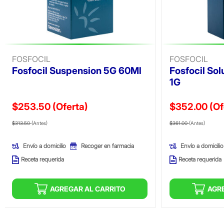
FOSFOCIL
FOSFOCIL
Fosfocil Suspension 5G 60Ml
Fosfocil Sol
1G
$253.50
(Oferta)
$352.00
(Of
Precio reducido de
(Oferta)
Precio reducid
(Ofer
$313.50
(Antes)
$361.00
(Antes)
Envío a domicilio
Envío a domicilio
Recoger en farmacia
Receta requerida
Receta requerida
AGREGAR AL CARRITO
AGR