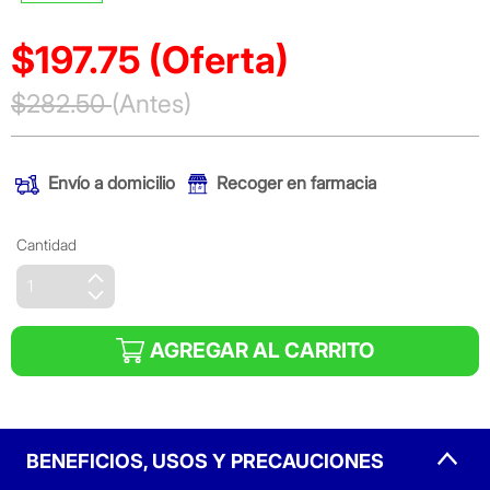
$197.75
(Oferta)
Precio reducido de
$282.50
(Antes)
(Oferta)
Envío a domicilio
Recoger en farmacia
Cantidad
AGREGAR AL CARRITO
BENEFICIOS, USOS Y PRECAUCIONES