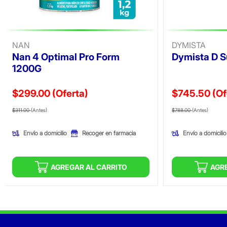
NAN
DYMISTA
Nan 4 Optimal Pro Form
Dymista D 
1200G
$299.00
(Oferta)
$745.50
(Of
Precio reducido de
(Oferta)
Precio reducid
(Ofer
$311.00
(Antes)
$788.00
(Antes)
Envío a domicilio
Envío a domicilio
Recoger en farmacia
AGREGAR AL CARRITO
AGR