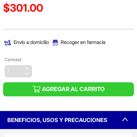
$301.00
Precio reducido de
(Oferta)
Envío a domicilio
Recoger en farmacia
Cantidad
AGREGAR AL CARRITO
BENEFICIOS, USOS Y PRECAUCIONES