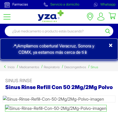
Farmacias
Servicio a domicilio
Whatsapp
×
📍¡Ampliamos cobertura! Veracruz, Sonora y
CDMX, ya estamos más cerca de ti📱
Inicio
Medicamentos
Respiratorio
Descongestivos
Sinus
SINUS RINSE
Sinus Rinse Refill Con 50 2Mg/2Mg Polvo