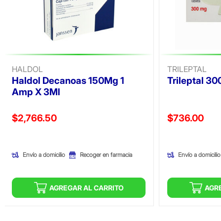
HALDOL
TRILEPTAL
Haldol Decanoas 150Mg 1
Trileptal 3
Amp X 3Ml
Precio reducido de
Precio reducid
$2,766.50
$736.00
(Oferta)
(Oferta)
Envío a domicilio
Envío a domicilio
Recoger en farmacia
AGREGAR AL CARRITO
AGR