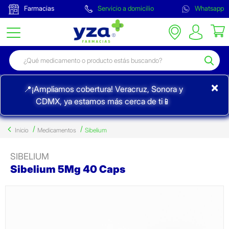
Farmacias
Servicio a domicilio
Whatsapp
×
📍¡Ampliamos cobertura! Veracruz, Sonora y
CDMX, ya estamos más cerca de ti📱
Inicio
Medicamentos
Sibelium
SIBELIUM
Sibelium 5Mg 40 Caps