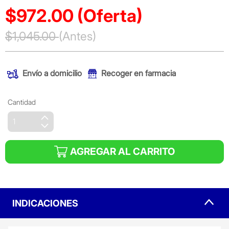
$972.00
(Oferta)
Precio reducido de
$1,045.00
(Antes)
(Oferta)
Envío a domicilio
Recoger en farmacia
Cantidad
AGREGAR AL CARRITO
INDICACIONES