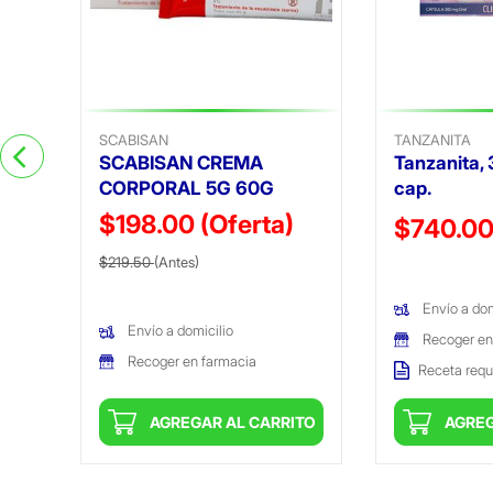
SCABISAN
TANZANITA
SCABISAN CREMA
Tanzanita, 
CORPORAL 5G 60G
cap.
$198.00
(Oferta)
Precio reduc
$740.0
Precio reducido de
(Oferta)
$219.50
(Antes)
(Oferta)
Envío a dom
Envío a domicilio
Recoger en
Recoger en farmacia
Receta requ
ITO
AGREGAR AL CARRITO
AGREG