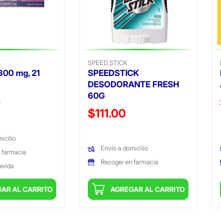
SPEED STICK
300 mg, 21
SPEEDSTICK
DESODORANTE FRESH
60G
ido de
0
Precio reducido de
$111.00
(Oferta)
icilio
Envío a domicilio
 farmacia
Recoger en farmacia
erida
AR AL CARRITO
AGREGAR AL CARRITO