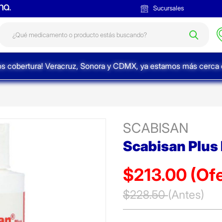
Sucursales
s cobertura! Veracruz, Sonora y CDMX, ya estamos más cerca d
SCABISAN
Scabisan Plus
$213.00
(Ofe
Precio reducido de
$228.50
(Antes)
(Ofer