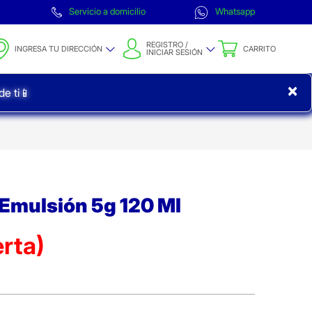
Servicio a domicilio
Whatsapp
REGISTRO /
INGRESA TU DIRECCIÓN
CARRITO
INICIAR SESIÓN
×
e ti📱
 Emulsión 5g 120 Ml
rta)
ta)