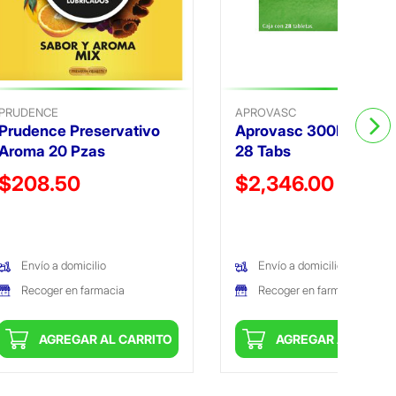
PRUDENCE
APROVASC
Prudence Preservativo
Aprovasc 300Mg/5Mg
Aroma 20 Pzas
28 Tabs
Precio reducido de
Precio reducido de
$208.50
$2,346.00
(Oferta)
(Oferta)
Envío a domicilio
Envío a domicilio
Recoger en farmacia
Recoger en farmacia
AGREGAR AL CARRITO
AGREGAR AL CARRI