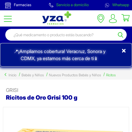
Farmacias
Servicio a domicilio
Whatsapp
×
📍¡Ampliamos cobertura! Veracruz, Sonora y
CDMX, ya estamos más cerca de ti📱
Inicio
Bebés y Niños
Nuevos Productos Bebés y Niños
Ricitos
GRISI
Ricitos de Oro Grisi 100 g