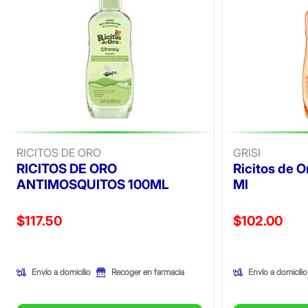
RICITOS DE ORO
GRISI
RICITOS DE ORO
Ricitos de O
ANTIMOSQUITOS 100ML
Ml
Precio reducido de
Precio reducid
$117.50
$102.00
(Oferta)
(Oferta)
Envío a domicilio
Envío a domicilio
Recoger en farmacia