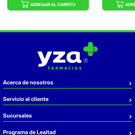
AGREGAR AL CARRITO
AGR
Acerca de nosotros
Quiénes somos
Servicio al cliente
Sostenibilidad
Preguntas Frecuentes
Sucursales
Aviso de privacidad
Contacto
Términos y Condiciones
Sucursales
Programa de Lealtad
Facturación