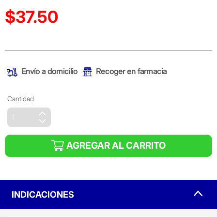
$37.50
Precio reducido de
(Oferta)
Envío a domicilio
Recoger en farmacia
Cantidad
AGREGAR AL CARRITO
INDICACIONES