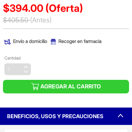
$394.00
(Oferta)
Precio reducido de
$405.50
(Antes)
(Oferta)
Envío a domicilio
Recoger en farmacia
Cantidad
AGREGAR AL CARRITO
BENEFICIOS, USOS Y PRECAUCIONES