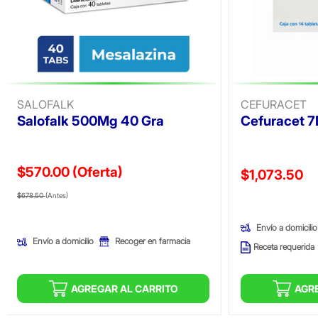
SALOFALK
CEFURACET
Salofalk 500Mg 40 Gra
Cefuracet 
$570.00
(Oferta)
Precio reducid
$1,073.50
Precio reducido de
(Oferta)
(Oferta)
$678.50
(Antes)
Envío a domicilio
Envío a domicilio
Recoger en farmacia
Receta requerida
AGREGAR AL CARRITO
AGR