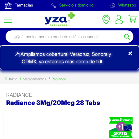
Farmacias
Servicio a domicilio
Whatsapp
×
📍¡Ampliamos cobertura! Veracruz, Sonora y
CDMX, ya estamos más cerca de ti📱
Inicio
Medicamentos
Radiance
RADIANCE
Radiance 3Mg/20Mcg 28 Tabs