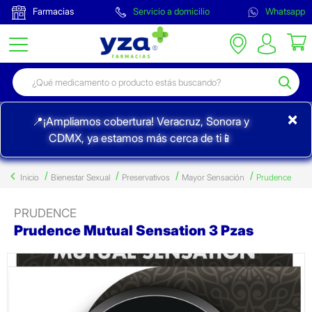
Farmacias
Servicio a domicilio
Whatsapp
×
📍¡Ampliamos cobertura! Veracruz, Sonora y
CDMX, ya estamos más cerca de ti📱
Inicio
Bienestar Sexual
Preservativos
Mayor Sensación
Prudence
PRUDENCE
Prudence Mutual Sensation 3 Pzas