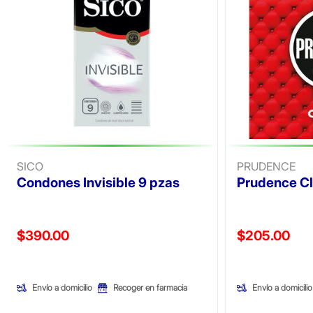
SICO
PRUDENCE
Condones Invisible 9 pzas
Prudence Cl
Precio reducido de
Precio reducid
$390.00
$205.00
(Oferta)
(Oferta)
Envío a domicilio
Envío a domicilio
Recoger en farmacia