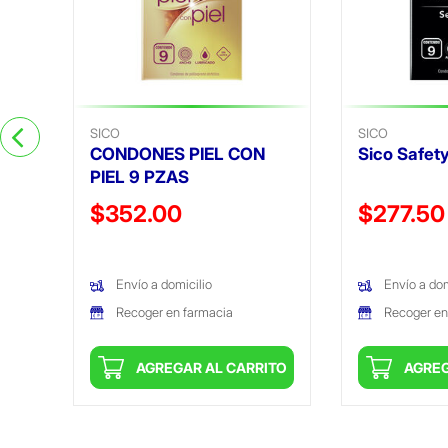
SICO
SICO
CONDONES PIEL CON
Sico Safety
PIEL 9 PZAS
Precio reducido de
Precio reduc
$352.00
$277.50
(Oferta)
(Oferta)
Envío a domicilio
Envío a dom
Recoger en farmacia
Recoger en
ITO
AGREGAR AL CARRITO
AGREG