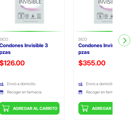
SICO
SICO
Condones Invisible 3
Condones Invisible 9
pzas
pzas
Precio reducido de
Precio reducido de
$126.00
$355.00
(Oferta)
(Oferta)
Envío a domicilio
Envío a domicilio
Recoger en farmacia
Recoger en farmacia
AGREGAR AL CARRITO
AGREGAR AL CARRI