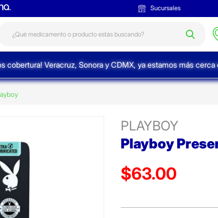
Sucursales
s cobertura! Veracruz, Sonora y CDMX, ya estamos más cerca d
layboy
PLAYBOY
Playboy Preser
$63.00
Precio reducido de
(Oferta)