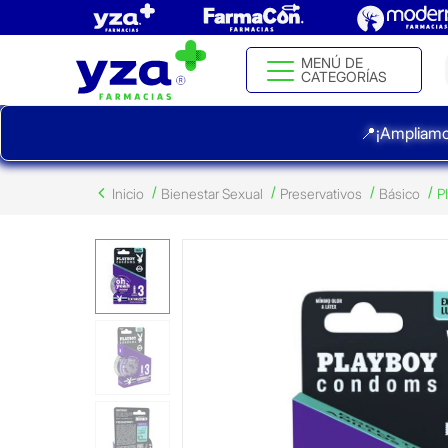
MENÚ DE
CATEGORÍAS
📍¡Ampliamo
Inicio
Bienestar Sexual
Preservativos
Básico
P