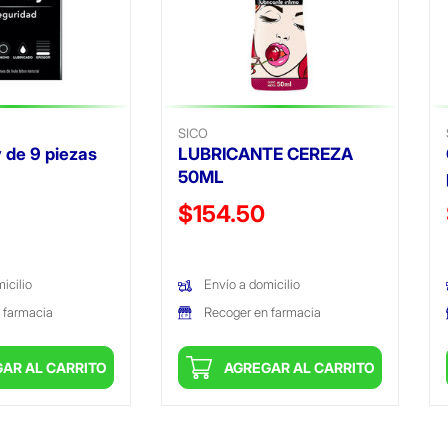
SICO
 de 9 piezas
LUBRICANTE CEREZA
50ML
ido de
Precio reducido de
$154.50
(Oferta)
icilio
Envío a domicilio
 farmacia
Recoger en farmacia
AR AL CARRITO
AGREGAR AL CARRITO