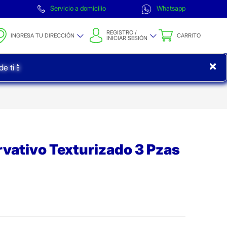
Servicio a domicilio
Whatsapp
REGISTRO /
INGRESA TU DIRECCIÓN
CARRITO
INICIAR SESIÓN
×
e ti📱
vativo Texturizado 3 Pzas