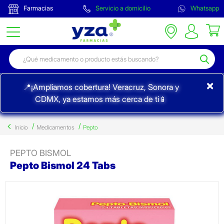
Farmacias
Servicio a domicilio
Whatsapp
×
📍¡Ampliamos cobertura! Veracruz, Sonora y
CDMX, ya estamos más cerca de ti📱
Inicio
Medicamentos
Pepto
PEPTO BISMOL
Pepto Bismol 24 Tabs