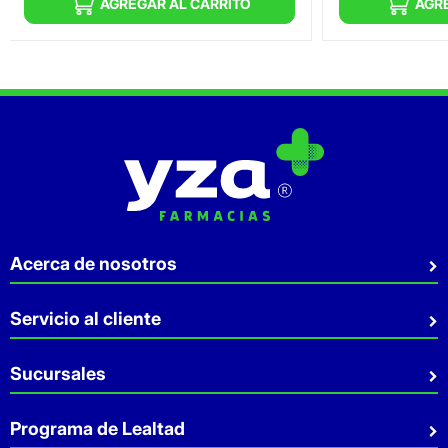
AGREGAR AL CARRITO
AGR
Acerca de nosotros
Quiénes somos
Servicio al cliente
Sostenibilidad
Preguntas Frecuentes
Sucursales
Aviso de privacidad
Contacto
Términos y Condiciones
Sucursales
Programa de Lealtad
Facturación