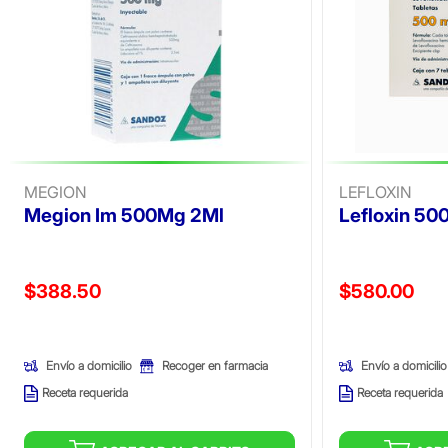
MEGION
LEFLOXIN
Megion Im 500Mg 2Ml
Lefloxin 50
Precio reducido de
Precio reducid
$388.50
$580.00
(Oferta)
(Oferta)
Envío a domicilio
Envío a domicilio
Recoger en farmacia
Receta requerida
Receta requerida