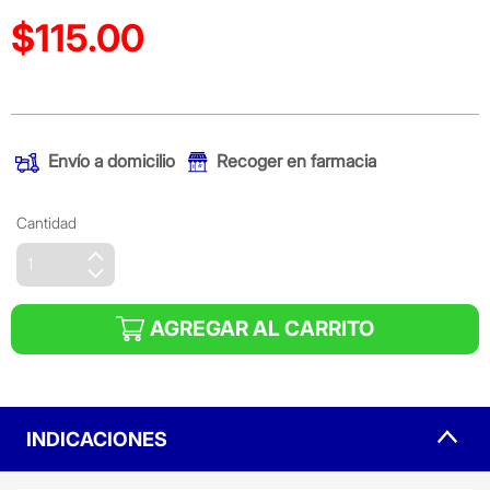
$115.00
Precio reducido de
(Oferta)
Envío a domicilio
Recoger en farmacia
Cantidad
AGREGAR AL CARRITO
INDICACIONES