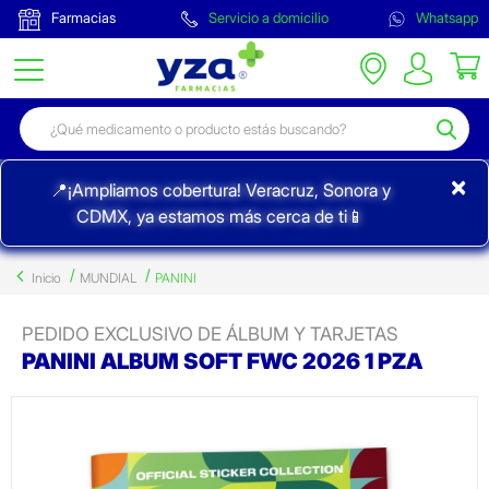
Farmacias
Servicio a domicilio
Whatsapp
×
📍¡Ampliamos cobertura! Veracruz, Sonora y
CDMX, ya estamos más cerca de ti📱
Inicio
MUNDIAL
PANINI
PEDIDO EXCLUSIVO DE ÁLBUM Y TARJETAS
PANINI ALBUM SOFT FWC 2026 1 PZA