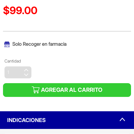
$99.00
Precio reducido de
(Oferta)
Solo
Recoger en farmacia
Cantidad
AGREGAR AL CARRITO
INDICACIONES