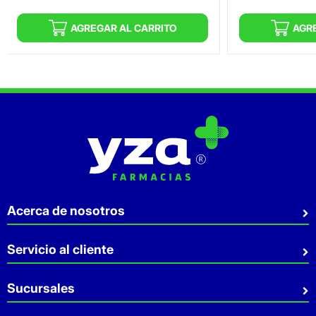
AGREGAR AL CARRITO
AGR
Acerca de nosotros
Quiénes somos
Servicio al cliente
Sostenibilidad
Preguntas Frecuentes
Sucursales
Aviso de privacidad
Contacto
Términos y Condiciones