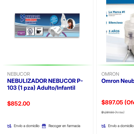
NEBUCOR
OMRON
NEBULIZADOR NEBUCOR P-
Omron Neubu
103 (1 pza) Adulto/Infantil
$897.05
(Of
Precio reducido de
$852.00
Precio reducid
(Ofe
(Oferta)
$1,281.50
(Antes)
Envío a domicilio
Envío a domicilio
Recoger en farmacia