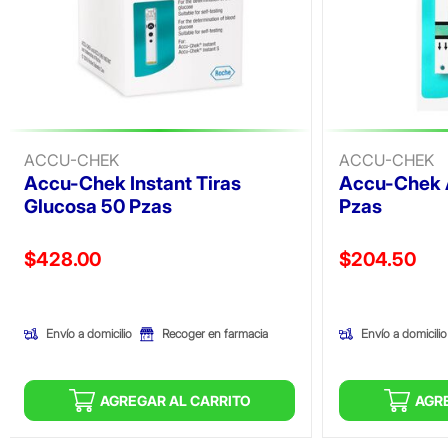
ACCU-CHEK
ACCU-CHEK
Accu-Chek Instant Tiras
Accu-Chek 
Glucosa 50 Pzas
Pzas
Precio reducido de
Precio reducid
$428.00
$204.50
(Oferta)
(Oferta)
Envío a domicilio
Envío a domicilio
Recoger en farmacia
AGREGAR AL CARRITO
AGR