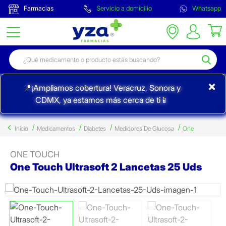
Farmacias
Servicio a domicilio
Whatsapp
×
📍¡Ampliamos cobertura! Veracruz, Sonora y
CDMX, ya estamos más cerca de ti📱
Inicio
Medicamentos
Diabetes
Medidores De Glucosa
One
ONE TOUCH
One Touch Ultrasoft 2 Lancetas 25 Uds