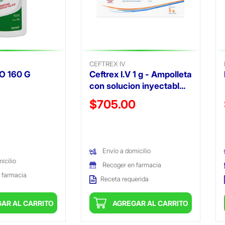
CEFTREX IV
O 160 G
Ceftrex I.V 1 g - Ampolleta
con solucion inyectabl...
ido de
Precio reducido de
$705.00
(Oferta)
Envío a domicilio
icilio
Recoger en farmacia
 farmacia
Receta requerida
AR AL CARRITO
AGREGAR AL CARRITO