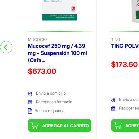
)
MUCOCEF
TING
Mucocef 250 mg / 4.39
TING POLV
mg - Suspensión 100 ml
(Cefa...
Precio reduc
$173.50
Precio reducido de
$673.00
(Oferta)
(Oferta)
Envío a domicilio
Envío a dom
Recoger en farmacia
Recoger en
Receta requerida
ITO
AGREGAR AL CARRITO
AGREG