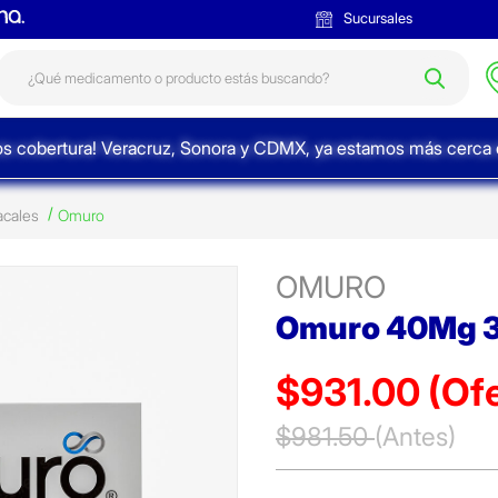
Sucursales
s cobertura! Veracruz, Sonora y CDMX, ya estamos más cerca d
acales
Omuro
OMURO
Omuro 40Mg 3
$931.00
(Of
Precio reducido de
$981.50
(Antes)
(Ofer