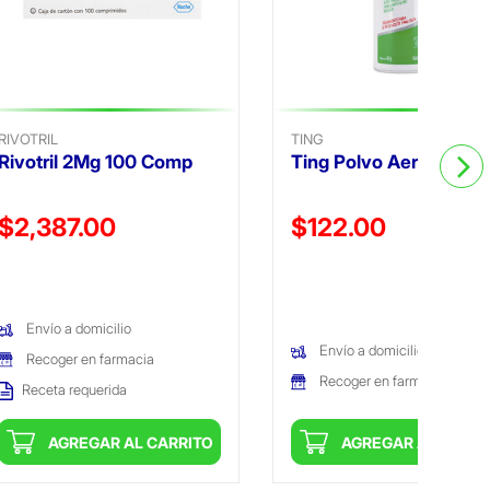
RIVOTRIL
TING
Rivotril 2Mg 100 Comp
Ting Polvo Aereosol 8
Precio reducido de
Precio reducido de
$2,387.00
$122.00
(Oferta)
(Oferta)
Envío a domicilio
Envío a domicilio
Recoger en farmacia
Recoger en farmacia
Receta requerida
AGREGAR AL CARRITO
AGREGAR AL CARRI