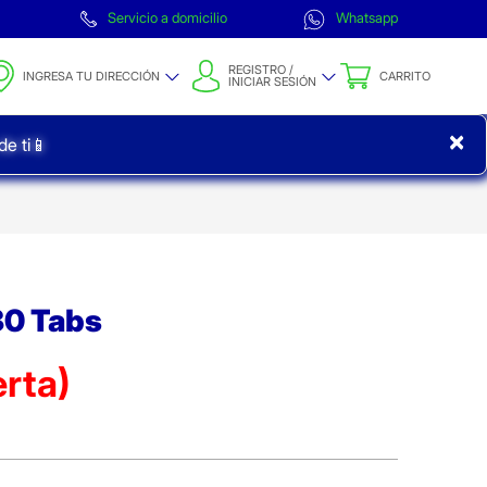
Servicio a domicilio
Whatsapp
REGISTRO /
INGRESA TU DIRECCIÓN
CARRITO
INICIAR SESIÓN
×
e ti📱
0 Tabs
erta)
ta)