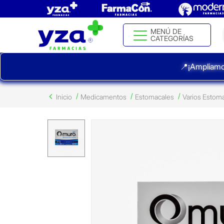
MENÚ DE
CATEGORÍAS
📍¡Ampliamo
Inicio
Medicamentos
Estomacales
Varios Estom