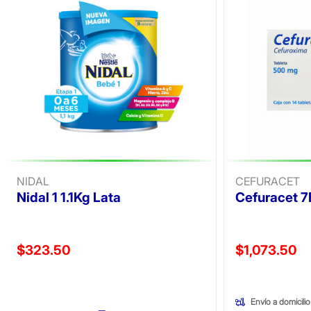
NIDAL
CEFURACET
Nidal 1 1.1Kg Lata
Cefuracet 
Precio reducido de
Precio reducid
$323.50
$1,073.50
(Oferta)
(Oferta)
Envío a domicilio