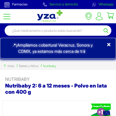
Farmacias
Servicio a domicilio
Whatsapp
×
📍¡Ampliamos cobertura! Veracruz, Sonora y
CDMX, ya estamos más cerca de ti📱
Inicio
Bebés y Niños
Nutribaby
NUTRIBABY
Nutribaby 2: 6 a 12 meses - Polvo en lata
con 400 g