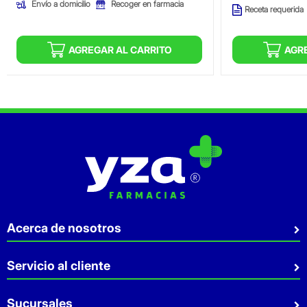
Envío a domicilio
Recoger en farmacia
Receta requerida
AGREGAR AL CARRITO
AGR
Acerca de nosotros
Quiénes somos
Servicio al cliente
Sostenibilidad
Preguntas Frecuentes
Sucursales
Aviso de privacidad