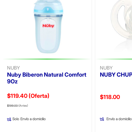
NUBY
NUBY
Nuby Biberon Natural Comfort
NUBY CHUPO
9Oz
$119.40
(Oferta)
Precio reducid
$118.00
Precio reducido de
(Oferta)
(Oferta)
$199.00
(Antes)
Envío a domicilio
Solo
Envío a domicilio