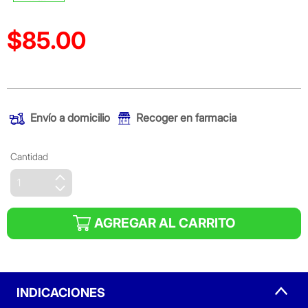
$85.00
Precio reducido de
(Oferta)
Envío a domicilio
Recoger en farmacia
Cantidad
AGREGAR AL CARRITO
INDICACIONES