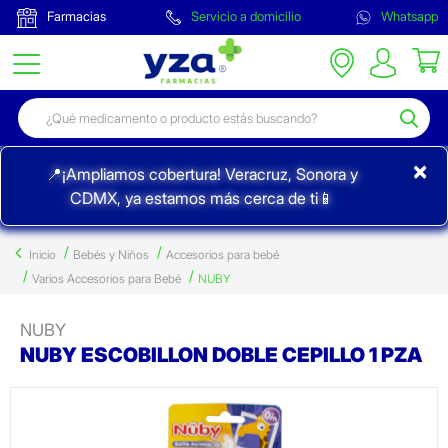
Farmacias
Servicio a domicilio
Whatsapp
×
📍¡Ampliamos cobertura! Veracruz, Sonora y
CDMX, ya estamos más cerca de ti📱
Inicio
Bebés y Niños
Accesorios para bebé
Varios Accesorios para Bebé
NUBY
NUBY
NUBY ESCOBILLON DOBLE CEPILLO 1 PZA