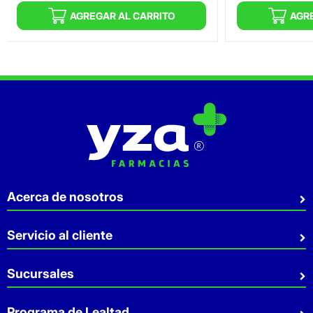
AGREGAR AL CARRITO
AGR
Acerca de nosotros
Quiénes somos
Servicio al cliente
Sostenibilidad
Preguntas Frecuentes
Sucursales
Aviso de privacidad
Contacto
Términos y Condiciones
Sucursales
Programa de Lealtad