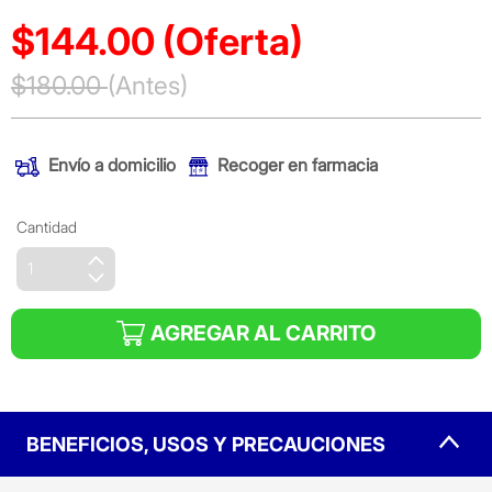
$144.00
(Oferta)
Precio reducido de
$180.00
(Antes)
(Oferta)
Envío a domicilio
Recoger en farmacia
Cantidad
AGREGAR AL CARRITO
BENEFICIOS, USOS Y PRECAUCIONES