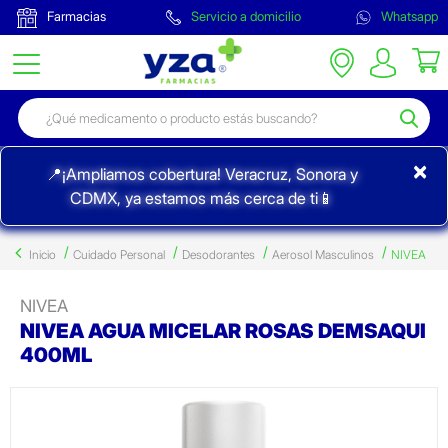
Farmacias
Servicio a domicilio
Whatsapp
×
📍¡Ampliamos cobertura! Veracruz, Sonora y
CDMX, ya estamos más cerca de ti📱
Inicio
Cuidado Personal
Desodorantes
Aerosol Masculinos
NIVEA
NIVEA
NIVEA AGUA MICELAR ROSAS DEMSAQUI
400ML