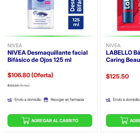
NIVEA
NIVEA
NIVEA Desmaquillante facial
LABELLO Bá
Bifásico de Ojos 125 ml
Caring Beau
$106.80
(Oferta)
Precio reducid
$125.50
Precio reducido de
(Oferta)
(Oferta)
$133.50
(Antes)
Envío a domicilio
Envío a domicilio
Recoger en farmacia
AGREGAR AL CARRITO
AGR