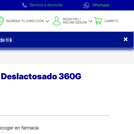
Servicio a domicilio
Whatsapp
REGISTRO /
INGRESA TU DIRECCIÓN
CARRITO
INICIAR SESIÓN
×
e ti📱
+ Deslactosado 360G
ecoger en farmacia