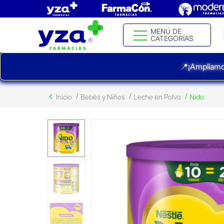
MENÚ DE
CATEGORÍAS
📍¡Ampliamo
Inicio
Bebés y Niños
Leche en Polvo
Nido