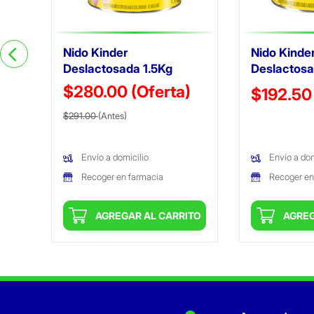
Nido Kinder
Nido Kinde
Deslactosada 1.5Kg
Deslactos
$280.00
(Oferta)
Precio reduc
$192.50
Precio reducido de
(Oferta)
$291.00
(Antes)
(Oferta)
Envío a domicilio
Envío a dom
Recoger en farmacia
Recoger en
ITO
AGREGAR AL CARRITO
AGREG