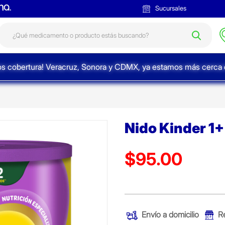
Sucursales
s cobertura! Veracruz, Sonora y CDMX, ya estamos más cerca d
Nido Kinder 1
$95.00
Precio reducido de
(Oferta)
Envío a domicilio
R