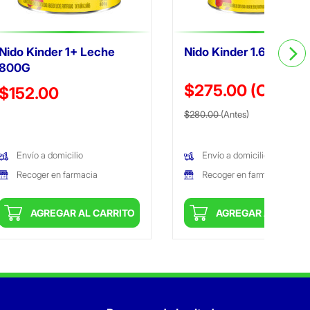
Nido Kinder 1+ Leche
Nido Kinder 1.6Kg Lata
800G
$275.00
(Oferta)
Precio reducido de
$152.00
Precio reducido de
(Oferta)
(Oferta)
$280.00
(Antes)
Envío a domicilio
Envío a domicilio
Recoger en farmacia
Recoger en farmacia
AGREGAR AL CARRITO
AGREGAR AL CARRI