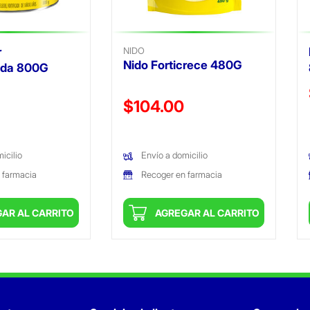
r
NIDO
Nido Forticrece 480G
ada 800G
ido de
Precio reducido de
$104.00
(Oferta)
icilio
Envío a domicilio
 farmacia
Recoger en farmacia
AR AL CARRITO
AGREGAR AL CARRITO