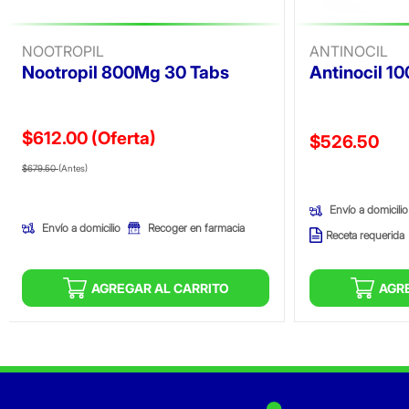
NOOTROPIL
ANTINOCIL
Nootropil 800Mg 30 Tabs
Antinocil 1
$612.00
(Oferta)
Precio reducid
$526.50
Precio reducido de
(Oferta)
(Oferta)
$679.50
(Antes)
Envío a domicilio
Envío a domicilio
Recoger en farmacia
Receta requerida
AGREGAR AL CARRITO
AGR