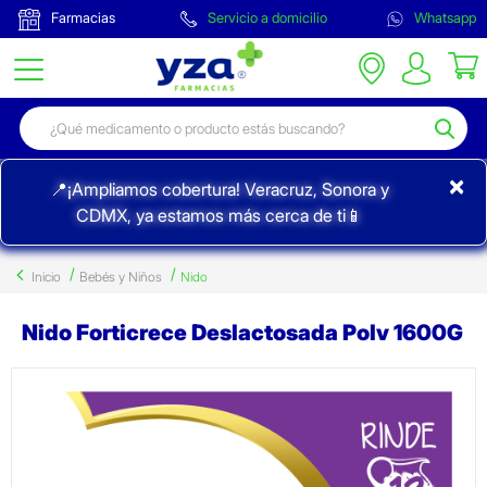
Farmacias
Servicio a domicilio
Whatsapp
×
📍¡Ampliamos cobertura! Veracruz, Sonora y
CDMX, ya estamos más cerca de ti📱
Inicio
Bebés y Niños
Nido
Nido Forticrece Deslactosada Polv 1600G