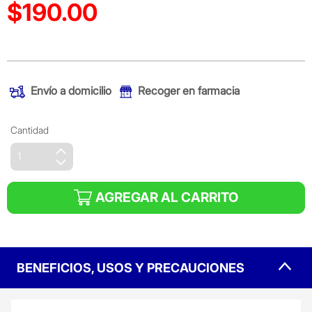
$190.00
Precio reducido de
(Oferta)
Envío a domicilio
Recoger en farmacia
Cantidad
AGREGAR AL CARRITO
BENEFICIOS, USOS Y PRECAUCIONES