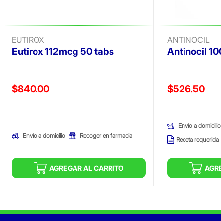
EUTIROX
ANTINOCIL
Eutirox 112mcg 50 tabs
Antinocil 1
Precio reducido de
Precio reducid
$840.00
$526.50
(Oferta)
(Oferta)
Envío a domicilio
Envío a domicilio
Recoger en farmacia
Receta requerida
AGREGAR AL CARRITO
AGR