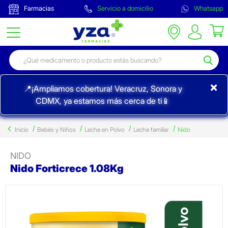
Farmacias
Servicio a domicilio
Whatsapp
×
📍¡Ampliamos cobertura! Veracruz, Sonora y
CDMX, ya estamos más cerca de ti📱
Inicio
Bebés y Niños
Leche en Polvo
Leche familiar
Nido
NIDO
Nido Forticrece 1.08Kg