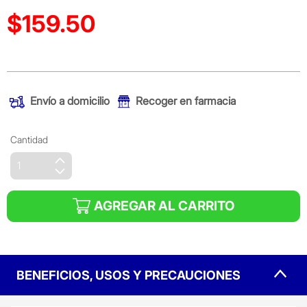
$159.50
Precio reducido de
(Oferta)
Envío a domicilio
Recoger en farmacia
Cantidad
AGREGAR AL CARRITO
BENEFICIOS, USOS Y PRECAUCIONES