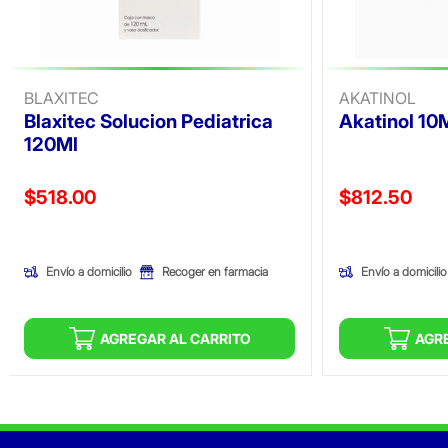
BLAXITEC
AKATINOL
Blaxitec Solucion Pediatrica
Akatinol 10
120Ml
Precio reducido de
Precio reducid
$518.00
$812.50
(Oferta)
(Oferta)
Envío a domicilio
Envío a domicilio
Recoger en farmacia
AGREGAR AL CARRITO
AGR