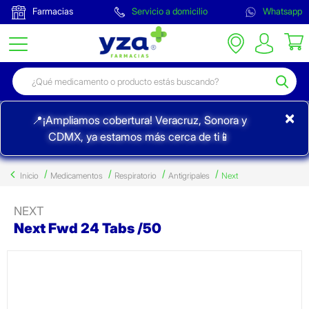
Farmacias
Servicio a domicilio
Whatsapp
×
📍¡Ampliamos cobertura! Veracruz, Sonora y
CDMX, ya estamos más cerca de ti📱
Inicio
Medicamentos
Respiratorio
Antigripales
Next
NEXT
Next Fwd 24 Tabs /50