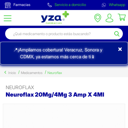
Farmacias
Servicio a domicilio
Whatsapp
×
📍¡Ampliamos cobertura! Veracruz, Sonora y
CDMX, ya estamos más cerca de ti📱
Inicio
Medicamentos
Neuroflax
NEUROFLAX
Neuroflax 20Mg/4Mg 3 Amp X 4Ml