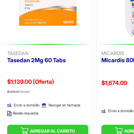
TASEDAN
MICARDIS
Tasedan 2Mg 60 Tabs
Micardis 8
$1,139.00
(Oferta)
Precio reducid
$1,674.00
Precio reducido de
(Oferta)
(Oferta)
$1,166.00
(Antes)
Envío a domicilio
Recoger en farmacia
Envío a domicilio
Receta requerida
AGREGAR AL CARRITO
AGR