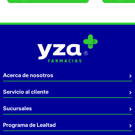
Acerca de nosotros
Quiénes somos
Servicio al cliente
Sostenibilidad
Preguntas Frecuentes
Sucursales
Aviso de privacidad
Contacto
Términos y Condiciones
Sucursales
Programa de Lealtad
Facturación
Servicio a Domicilio