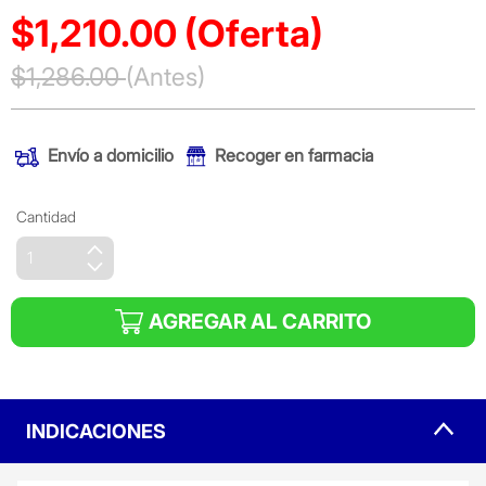
$1,210.00
(Oferta)
Precio reducido de
$1,286.00
(Antes)
(Oferta)
Envío a domicilio
Recoger en farmacia
Cantidad
AGREGAR AL CARRITO
INDICACIONES