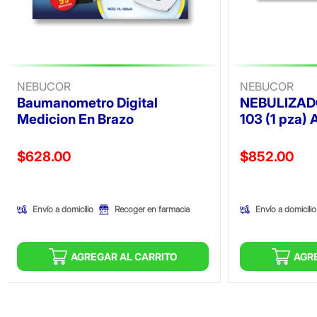
NEBUCOR
NEBUCOR
Baumanometro Digital
NEBULIZAD
Medicion En Brazo
103 (1 pza) 
Precio reducido de
Precio reducid
$628.00
$852.00
(Oferta)
(Oferta)
Envío a domicilio
Envío a domicilio
Recoger en farmacia
AGREGAR AL CARRITO
AGR