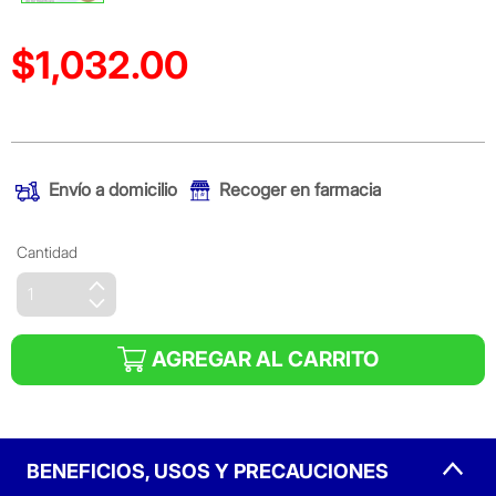
$1,032.00
Precio reducido de
(Oferta)
Envío a domicilio
Recoger en farmacia
Cantidad
AGREGAR AL CARRITO
BENEFICIOS, USOS Y PRECAUCIONES