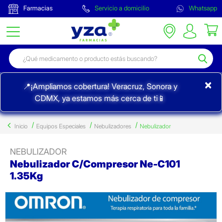
Farmacias
Servicio a domicilio
Whatsapp
×
📍¡Ampliamos cobertura! Veracruz, Sonora y
CDMX, ya estamos más cerca de ti📱
Inicio
Equipos Especiales
Nebulizadores
Nebulizador
NEBULIZADOR
Nebulizador C/Compresor Ne-C101
1.35Kg