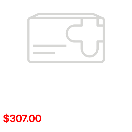
$307.00
Precio reducido de
(Oferta)