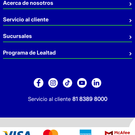
Acerca de nosotros
Quiénes somos
Servicio al cliente
Sostenibilidad
Preguntas Frecuentes
Sucursales
Aviso de privacidad
Contacto
Términos y Condiciones
Sucursales
Programa de Lealtad
Facturación
Servicio a Domicilio
Retiro en tienda
Cuídate Mucho
Réntanos tu local
Blog
Pago de Servicios
Folleto Promocional
Consultorios
Sitio Dermocosmética
Servicio al cliente
81 8389 8000