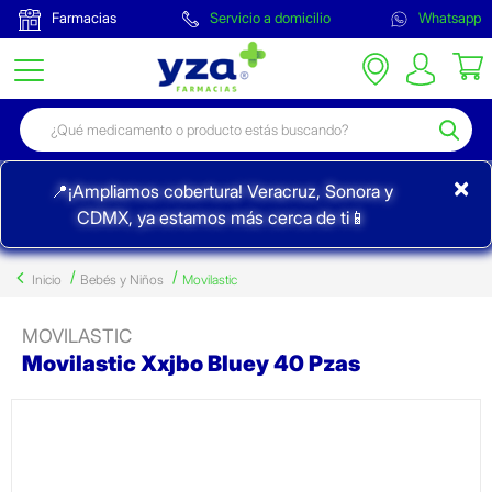
Farmacias
Servicio a domicilio
Whatsapp
×
📍¡Ampliamos cobertura! Veracruz, Sonora y
CDMX, ya estamos más cerca de ti📱
Inicio
Bebés y Niños
Movilastic
MOVILASTIC
Movilastic Xxjbo Bluey 40 Pzas