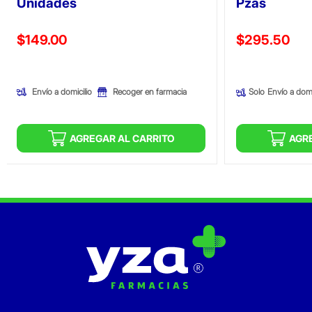
Unidades
Pzas
Precio reducido de
Precio reducid
$149.00
$295.50
(Oferta)
(Oferta)
Envío a domicilio
Recoger en farmacia
Solo
Envío a domi
AGREGAR AL CARRITO
AGR