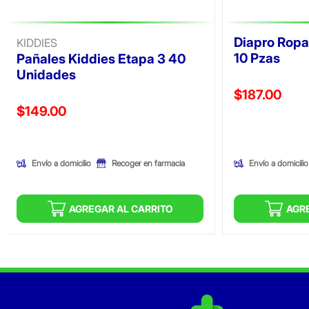
Diapro Ropa
KIDDIES
10 Pzas
Pañales Kiddies Etapa 3 40
Unidades
Precio reducid
$187.00
Precio reducido de
$149.00
(Oferta)
(Oferta)
Envío a domicilio
Envío a domicilio
Recoger en farmacia
AGREGAR AL CARRITO
AGR