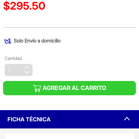
$295.50
Precio reducido de
(Oferta)
Solo
Envío a domicilio
Cantidad
AGREGAR AL CARRITO
FICHA TÉCNICA