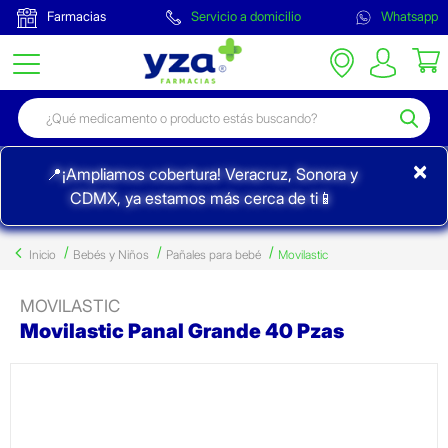
Farmacias
Servicio a domicilio
Whatsapp
×
📍¡Ampliamos cobertura! Veracruz, Sonora y
CDMX, ya estamos más cerca de ti📱
Inicio
Bebés y Niños
Pañales para bebé
Movilastic
MOVILASTIC
Movilastic Panal Grande 40 Pzas