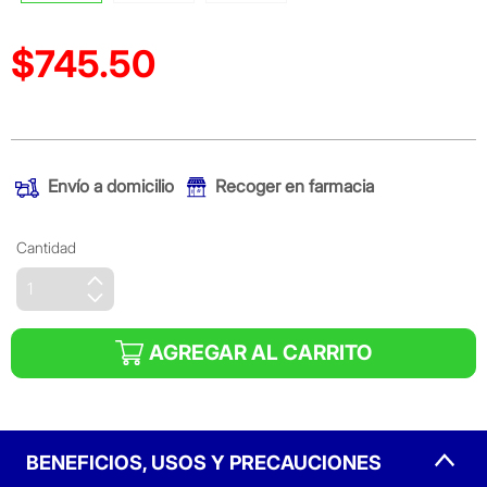
$745.50
Precio reducido de
(Oferta)
Envío a domicilio
Recoger en farmacia
Cantidad
AGREGAR AL CARRITO
BENEFICIOS, USOS Y PRECAUCIONES