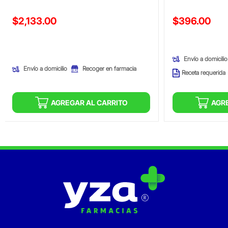
Precio reducido de
Precio reducid
$2,133.00
$396.00
(Oferta)
(Oferta)
Envío a domicilio
Envío a domicilio
Recoger en farmacia
Receta requerida
AGREGAR AL CARRITO
AGR