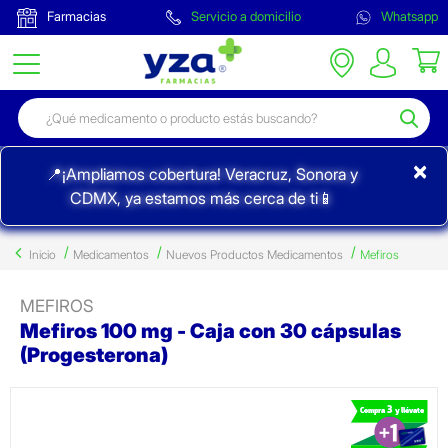
Farmacias
Servicio a domicilio
Whatsapp
×
📍¡Ampliamos cobertura! Veracruz, Sonora y
CDMX, ya estamos más cerca de ti📱
Inicio
Medicamentos
Nuevos Productos Medicamentos
Mefiros
MEFIROS
Mefiros 100 mg - Caja con 30 cápsulas
(Progesterona)