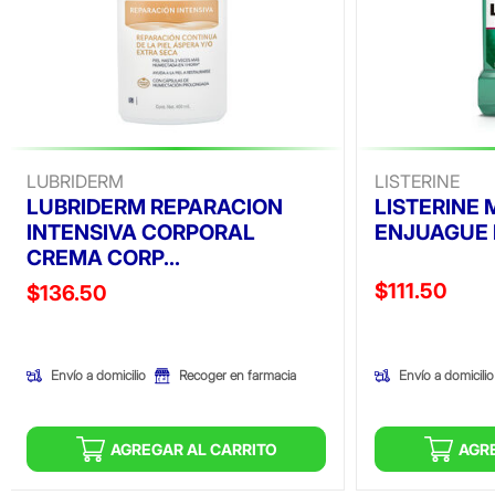
LUBRIDERM
LISTERINE
LUBRIDERM REPARACION
LISTERINE
INTENSIVA CORPORAL
ENJUAGUE 
CREMA CORP...
Precio reducid
$111.50
Precio reducido de
$136.50
(Oferta)
(Oferta)
Envío a domicilio
Envío a domicilio
Recoger en farmacia
AGREGAR AL CARRITO
AGR