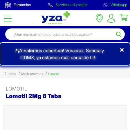
Farmacias
Servicio a domicilio
Whatsapp
×
📍¡Ampliamos cobertura! Veracruz, Sonora y
CDMX, ya estamos más cerca de ti📱
Inicio
Medicamentos
Lomotil
LOMOTIL
Lomotil 2Mg 8 Tabs