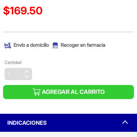
$169.50
Precio reducido de
(Oferta)
Envío a domicilio
Recoger en farmacia
Cantidad
AGREGAR AL CARRITO
INDICACIONES