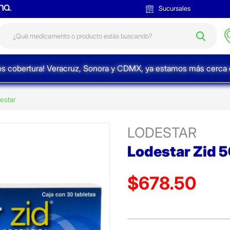
Sucursales
s cobertura! Veracruz, Sonora y CDMX, ya estamos más cerca d
estar
LODESTAR
Lodestar Zid 
$678.50
Precio reducido de
(Oferta)