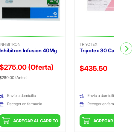
INHIBITRON
TRIYOTEX
Inhibitron Infusion 40Mg
Triyotex 30 Caps
$275.00
(Oferta)
Precio reducido de
$435.50
Precio reducido de
(Oferta)
$280.00
(Antes)
(Oferta)
Envío a domicilio
Envío a domicilio
Recoger en farmacia
Recoger en farmacia
AGREGAR AL CARRITO
AGREGAR AL CARRI