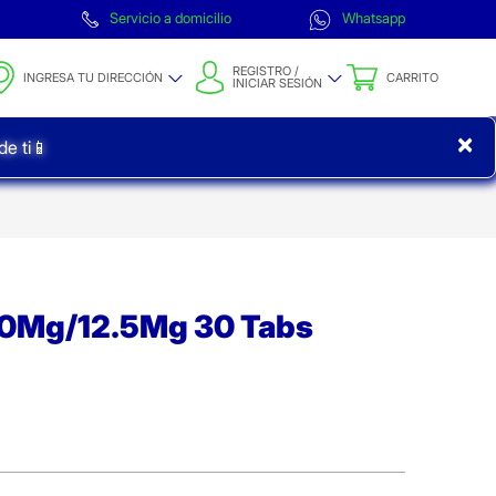
Servicio a domicilio
Whatsapp
REGISTRO /
INGRESA TU DIRECCIÓN
CARRITO
INICIAR SESIÓN
×
e ti📱
50Mg/12.5Mg 30 Tabs