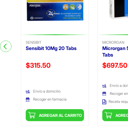
SENSIBIT
MICRORGAN
Sensibit 10Mg 20 Tabs
Microrgan
Tabs
Precio reducido de
Precio reduc
$315.50
$697.50
(Oferta)
(Oferta)
Envío a dom
Envío a domicilio
Recoger en
Recoger en farmacia
Receta requ
ITO
AGREGAR AL CARRITO
AGREG