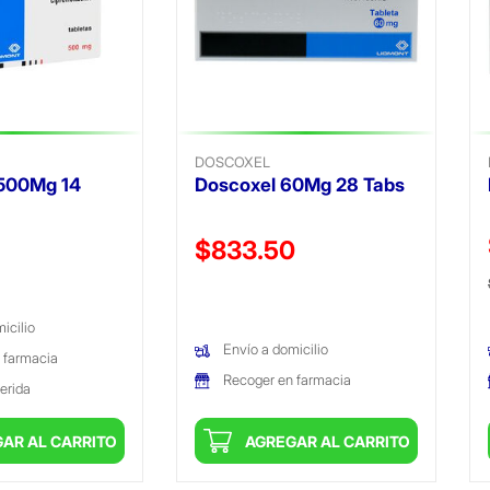
DOSCOXEL
 500Mg 14
Doscoxel 60Mg 28 Tabs
ido de
Precio reducido de
$833.50
(Oferta)
icilio
Envío a domicilio
 farmacia
Recoger en farmacia
erida
AR AL CARRITO
AGREGAR AL CARRITO