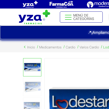
MENÚ DE
CATEGORÍAS
📍¡Ampliamo
Inicio
Medicamentos
Cardio
Varios Cardio
Lod