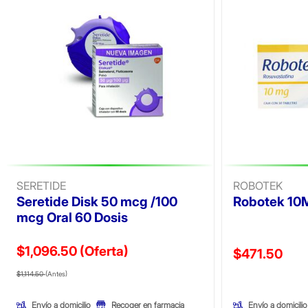
SERETIDE
ROBOTEK
Seretide Disk 50 mcg /100
Robotek 10
mcg Oral 60 Dosis
$1,096.50
(Oferta)
Precio reducid
$471.50
Precio reducido de
(Oferta)
(Oferta)
$1,114.50
(Antes)
Envío a domicilio
Envío a domicilio
Recoger en farmacia