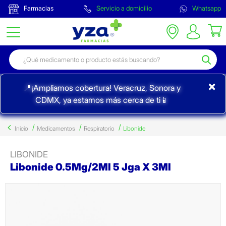
Farmacias
Servicio a domicilio
Whatsapp
×
📍¡Ampliamos cobertura! Veracruz, Sonora y
CDMX, ya estamos más cerca de ti📱
Inicio
Medicamentos
Respiratorio
Libonide
LIBONIDE
Libonide 0.5Mg/2Ml 5 Jga X 3Ml