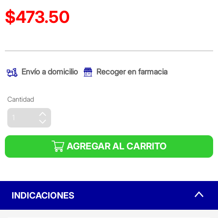
$473.50
Precio reducido de
(Oferta)
Envío a domicilio
Recoger en farmacia
Cantidad
AGREGAR AL CARRITO
INDICACIONES