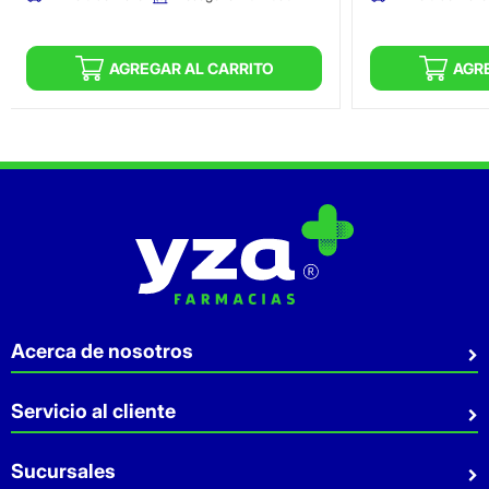
AGREGAR AL CARRITO
AGR
Acerca de nosotros
Quiénes somos
Servicio al cliente
Sostenibilidad
Preguntas Frecuentes
Sucursales
Aviso de privacidad