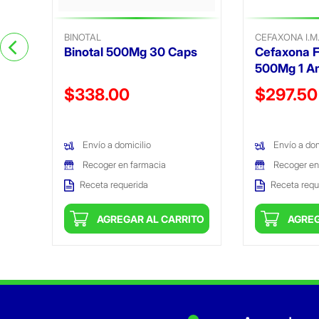
BINOTAL
CEFAXONA I.M
Binotal 500Mg 30 Caps
Cefaxona 
500Mg 1 A
Precio reducido de
Precio reduc
$338.00
$297.50
(Oferta)
(Oferta)
Envío a domicilio
Envío a dom
Recoger en farmacia
Recoger en
Receta requerida
Receta requ
ITO
AGREGAR AL CARRITO
AGREG