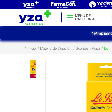
MENÚ DE
CATEGORÍAS
📍¡Ampliamo
Inicio
Material de Curación
Guantes y Ropa
Le