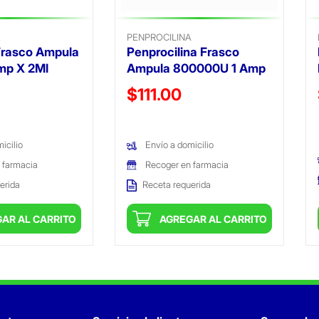
.
PENPROCILINA
Frasco Ampula
Penprocilina Frasco
mp X 2Ml
Ampula 800000U 1 Amp
ido de
Precio reducido de
$111.00
(Oferta)
icilio
Envío a domicilio
 farmacia
Recoger en farmacia
erida
Receta requerida
AR AL CARRITO
AGREGAR AL CARRITO