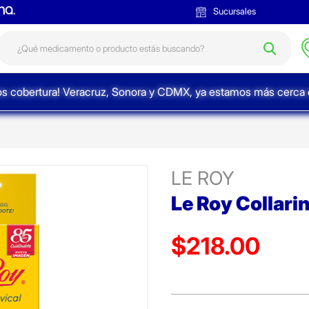
Sucursales
s cobertura! Veracruz, Sonora y CDMX, ya estamos más cerca d
LE ROY
Le Roy Collari
$218.00
Precio reducido de
(Oferta)