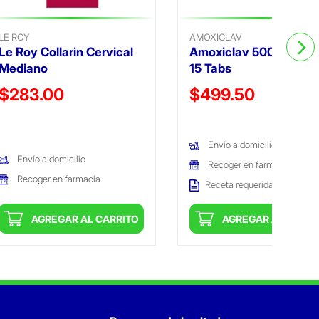
LE ROY
AMOXICLAV
Le Roy Collarin Cervical
Amoxiclav 500Mg/12
Mediano
15 Tabs
Precio reducido de
Precio reducido de
$283.00
$499.50
(Oferta)
(Oferta)
Envío a domicilio
Envío a domicilio
Recoger en farmacia
Recoger en farmacia
Receta requerida
AGREGAR AL CARRITO
AGREGAR AL CARRI