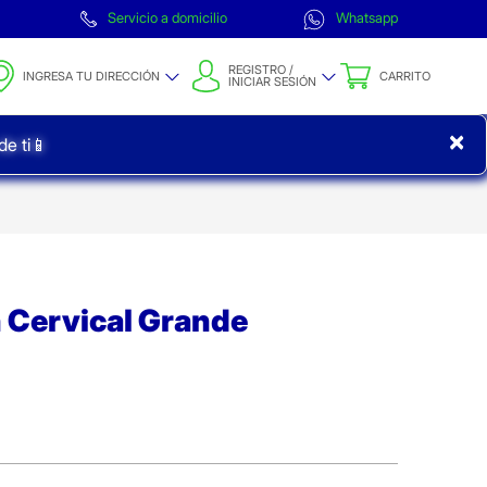
Servicio a domicilio
Whatsapp
REGISTRO /
INGRESA TU DIRECCIÓN
CARRITO
INICIAR SESIÓN
×
e ti📱
n Cervical Grande