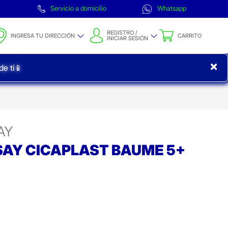
Servicio a domicilio
Whatsapp
REGISTRO /
INGRESA TU DIRECCIÓN
CARRITO
INICIAR SESIÓN
×
e ti📱
AY
SAY CICAPLAST BAUME 5+