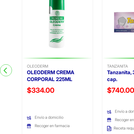
)
OLEODERM
TANZANITA
OLEODERM CREMA
Tanzanita, 
CORPORAL 225ML
cap.
Precio reducido de
Precio reduc
$334.00
$740.0
(Oferta)
(Oferta)
Envío a dom
Envío a domicilio
Recoger en
Recoger en farmacia
Receta requ