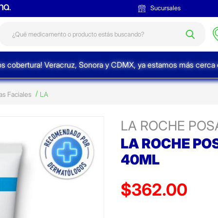
Sucursales
s cobertura! Veracruz, Sonora y CDMX, ya estamos más cerca d
s Faciales
LA
LA ROCHE POS
LA ROCHE PO
40ML
$362.00
Precio reducido de
(Oferta)