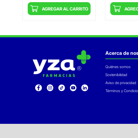
ITO
AGREGAR AL CARRITO
AGREG
Acerca de nos
Quiénes somos
Sostenibilidad
Aviso de privacidad
Términos y Condici