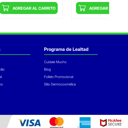
AGREGAR AL CARRITO
AGREGAR AL CARRI
s
Programa de Lealtad
Cuídate Mucho
ilio
Blog
al
Folleto Promocional
os
Sitio Dermocosmética