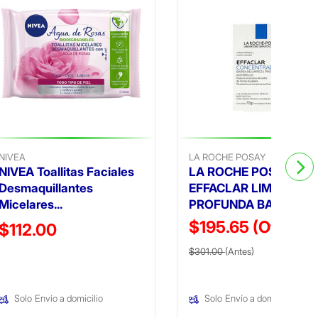
NIVEA
LA ROCHE POSAY
NIVEA Toallitas Faciales
LA ROCHE POSAY
Desmaquillantes
EFFACLAR LIMPIEZA
Micelares...
PROFUNDA BARRA 70
$195.65
(Oferta)
Precio reducido de
$112.00
Precio reducido de
(Oferta)
(Oferta)
$301.00
(Antes)
Solo
Envío a domicilio
Solo
Envío a domicilio