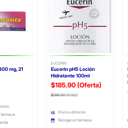
EUCERIN
300 mg, 21
Eucerin pH5 Loción
Hidratante 100ml
$185.90
(Oferta)
ido de
0
Precio reducido de
(Oferta)
$286.00
(Antes)
icilio
Envío a domicilio
 farmacia
Recoger en farmacia
erida