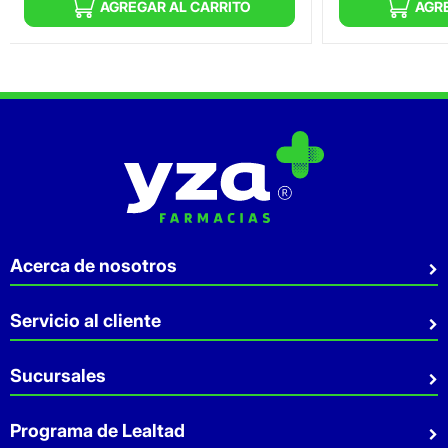
AGREGAR AL CARRITO
AGR
Acerca de nosotros
Quiénes somos
Servicio al cliente
Sostenibilidad
Preguntas Frecuentes
Sucursales
Aviso de privacidad
Contacto
Términos y Condiciones
Sucursales
Programa de Lealtad
Facturación