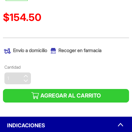
$154.50
Precio reducido de
(Oferta)
Envío a domicilio
Recoger en farmacia
Cantidad
AGREGAR AL CARRITO
INDICACIONES