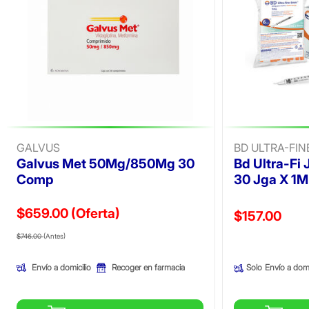
GALVUS
BD ULTRA-FIN
Galvus Met 50Mg/850Mg 30
Bd Ultra-Fi
Comp
30 Jga X 1M
$659.00
(Oferta)
Precio reducid
$157.00
Precio reducido de
(Oferta)
(Oferta)
$746.00
(Antes)
Envío a domicilio
Recoger en farmacia
Solo
Envío a domi