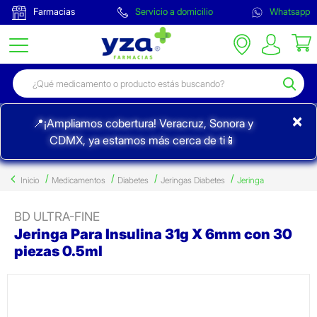
Farmacias
Servicio a domicilio
Whatsapp
×
📍¡Ampliamos cobertura! Veracruz, Sonora y
CDMX, ya estamos más cerca de ti📱
Inicio
Medicamentos
Diabetes
Jeringas Diabetes
Jeringa
BD ULTRA-FINE
Jeringa Para Insulina 31g X 6mm con 30
piezas 0.5ml