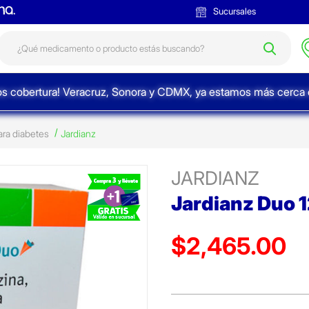
Sucursales
s cobertura! Veracruz, Sonora y CDMX, ya estamos más cerca d
ra diabetes
Jardianz
JARDIANZ
Jardianz Duo
$2,465.00
Precio reducido de
(Oferta)