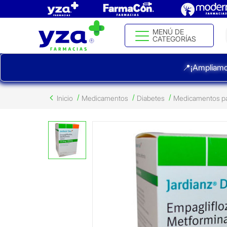
MENÚ DE
CATEGORÍAS
📍¡Ampliamo
Inicio
Medicamentos
Diabetes
Medicamentos pa