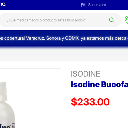
Sucursales
s cobertura! Veracruz, Sonora y CDMX, ya estamos más cerca d
ISODINE
Isodine Bucof
$233.00
Precio reducido de
(Oferta)