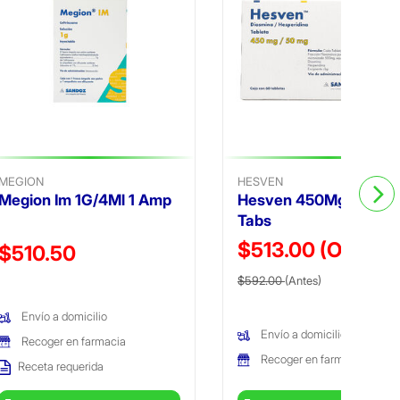
MEGION
HESVEN
Megion Im 1G/4Ml 1 Amp
Hesven 450Mg/50Mg 
Tabs
$513.00
(Oferta)
Precio reducido de
$510.50
Precio reducido de
(Oferta)
(Oferta)
$592.00
(Antes)
Envío a domicilio
Envío a domicilio
Recoger en farmacia
Recoger en farmacia
Receta requerida