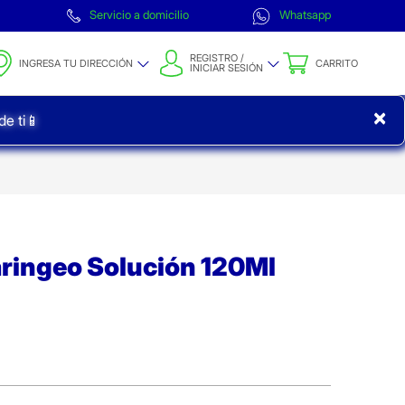
Servicio a domicilio
Whatsapp
REGISTRO /
INGRESA TU DIRECCIÓN
CARRITO
INICIAR SESIÓN
×
e ti📱
aringeo Solución 120Ml