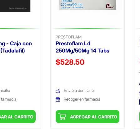
PRESTOFLAM
mg - Caja con
Prestoflam Ld
(Tadalafil)
250Mg/50Mg 14 Tabs
ido de
Precio reducido de
$528.50
(Oferta)
icilio
Envío a domicilio
 farmacia
Recoger en farmacia
AR AL CARRITO
AGREGAR AL CARRITO