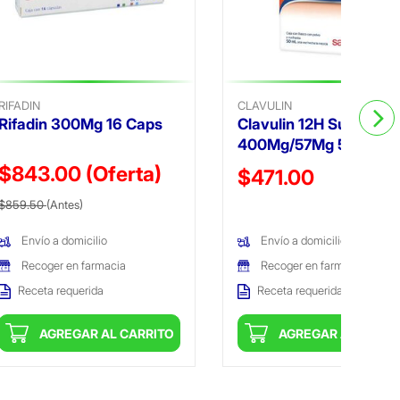
RIFADIN
CLAVULIN
Rifadin 300Mg 16 Caps
Clavulin 12H Suspensi
400Mg/57Mg 50Ml
$843.00
(Oferta)
Precio reducido de
$471.00
Precio reducido de
(Oferta)
$859.50
(Antes)
(Oferta)
Envío a domicilio
Envío a domicilio
Recoger en farmacia
Recoger en farmacia
Receta requerida
Receta requerida
AGREGAR AL CARRITO
AGREGAR AL CARRI