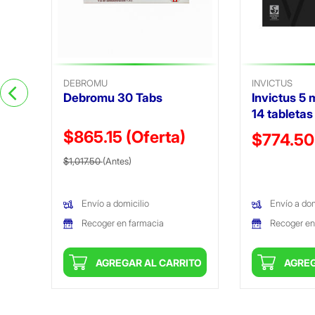
DEBROMU
INVICTUS
Debromu 30 Tabs
Invictus 5 
14 tabletas 
$865.15
(Oferta)
Precio reduc
$774.50
Precio reducido de
(Oferta)
$1,017.50
(Antes)
(Oferta)
Envío a domicilio
Envío a dom
Recoger en farmacia
Recoger en
ITO
AGREGAR AL CARRITO
AGREG