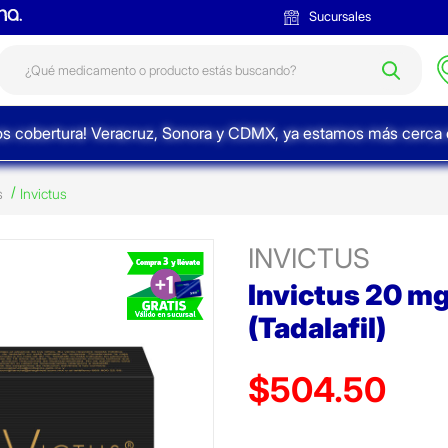
Sucursales
s cobertura! Veracruz, Sonora y CDMX, ya estamos más cerca d
s
Invictus
INVICTUS
Invictus 20 mg
(Tadalafil)
$504.50
Precio reducido de
(Oferta)