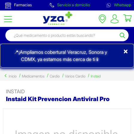
Farmacias
Servicio a domicilio
Whatsapp
×
📍¡Ampliamos cobertura! Veracruz, Sonora y
CDMX, ya estamos más cerca de ti📱
Inicio
Medicamentos
Cardio
Varios Cardio
Instaid
INSTAID
Instaid Kit Prevencion Antiviral Pro