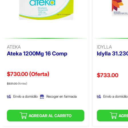
ATEKA
IDYLLA
Ateka 1200Mg 16 Comp
Idylla 31.2
$730.00
(Oferta)
Precio reducid
$733.00
Precio reducido de
(Oferta)
(Oferta)
$831.00
(Antes)
Envío a domicilio
Envío a domicilio
Recoger en farmacia
AGREGAR AL CARRITO
AGR