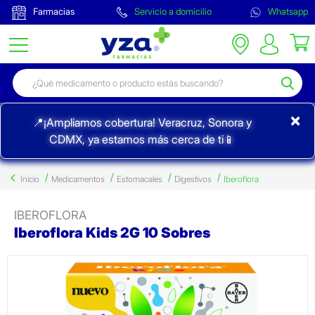
Farmacias
Servicio a domicilio
Whatsapp
×
📍¡Ampliamos cobertura! Veracruz, Sonora y
CDMX, ya estamos más cerca de ti📱
Inicio
Medicamentos
Estomacales
Digestivos
Iberoflora
IBEROFLORA
Iberoflora Kids 2G 10 Sobres