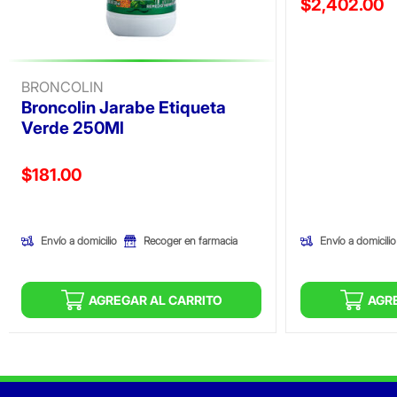
Precio reducid
$2,402.00
(Oferta)
BRONCOLIN
Broncolin Jarabe Etiqueta
Verde 250Ml
Precio reducido de
$181.00
(Oferta)
Envío a domicilio
Envío a domicilio
Recoger en farmacia
AGREGAR AL CARRITO
AGR