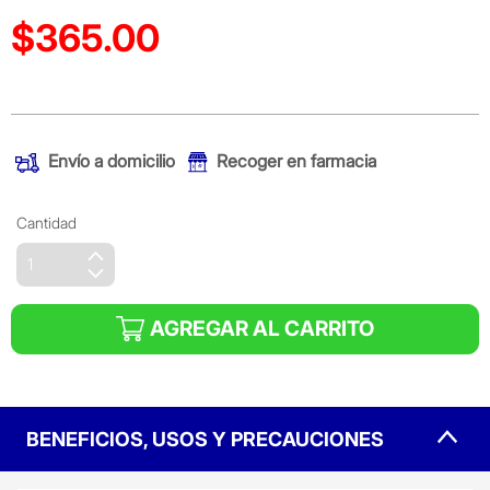
$365.00
Precio reducido de
(Oferta)
Envío a domicilio
Recoger en farmacia
Cantidad
AGREGAR AL CARRITO
BENEFICIOS, USOS Y PRECAUCIONES