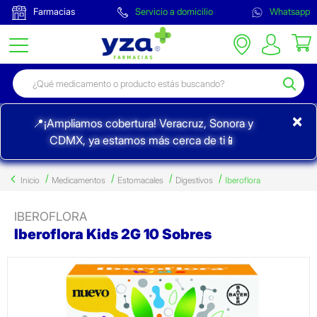
Farmacias
Servicio a domicilio
Whatsapp
×
📍¡Ampliamos cobertura! Veracruz, Sonora y
CDMX, ya estamos más cerca de ti📱
Inicio
Medicamentos
Estomacales
Digestivos
Iberoflora
IBEROFLORA
Iberoflora Kids 2G 10 Sobres