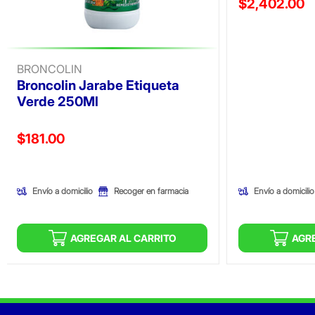
Precio reducid
$2,402.00
(Oferta)
BRONCOLIN
Broncolin Jarabe Etiqueta
Verde 250Ml
Precio reducido de
$181.00
(Oferta)
Envío a domicilio
Envío a domicilio
Recoger en farmacia
AGREGAR AL CARRITO
AGR