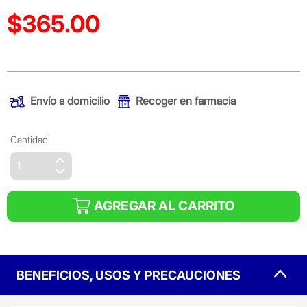
$365.00
Precio reducido de
(Oferta)
Envío a domicilio
Recoger en farmacia
Cantidad
AGREGAR AL CARRITO
BENEFICIOS, USOS Y PRECAUCIONES