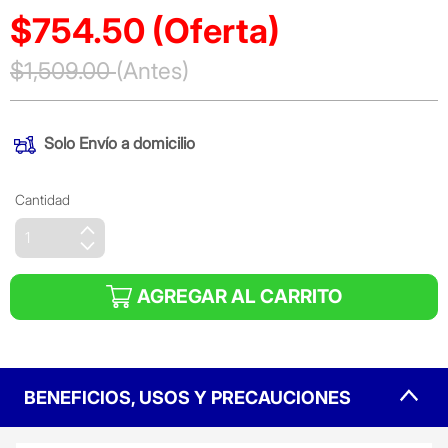
$754.50
(Oferta)
Precio reducido de
$1,509.00
(Antes)
(Oferta)
Solo
Envío a domicilio
Cantidad
AGREGAR AL CARRITO
BENEFICIOS, USOS Y PRECAUCIONES