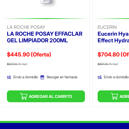
LA ROCHE POSAY
EUCERIN
LA ROCHE POSAY EFFACLAR
Eucerin Hyal
GEL LIMPIADOR 200ML
Effect Hydra
$445.90
(Oferta)
$704.80
(Of
Precio reducido de
(Oferta)
Precio reducid
(Ofer
$637.00
(Antes)
$881.00
(Antes)
Envío a domicilio
Envío a domicilio
Recoger en farmacia
AGREGAR AL CARRITO
AGR