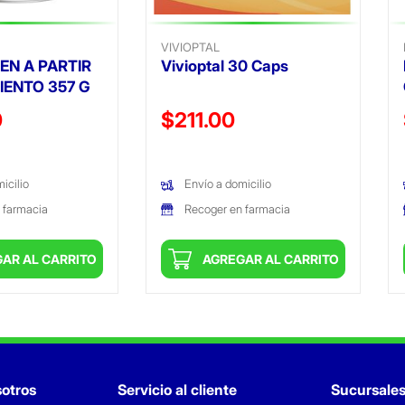
VIVIOPTAL
EN A PARTIR
Vivioptal 30 Caps
IENTO 357 G
ido de
Precio reducido de
0
$211.00
(Oferta)
icilio
Envío a domicilio
 farmacia
Recoger en farmacia
AR AL CARRITO
AGREGAR AL CARRITO
otros
Servicio al cliente
Sucursale