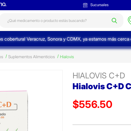
Sucursales
s cobertura! Veracruz, Sonora y CDMX, ya estamos más cerca d
os
Suplementos Alimenticios
Hialovis
HIALOVIS C+D
Hialovis C+D 
$556.50
Precio reducido de
(Oferta)