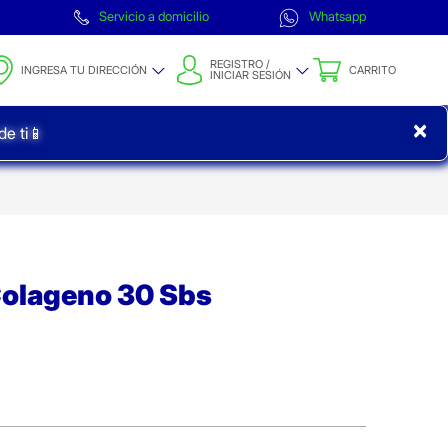
Servicio a domicilio
Whatsapp
REGISTRO /
INGRESA TU DIRECCIÓN
CARRITO
INICIAR SESIÓN
×
e ti📱
Colageno 30 Sbs