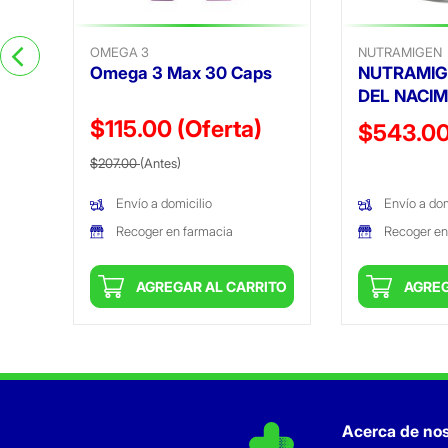
OMEGA 3
NUTRAMIGEN
Omega 3 Max 30 Caps
NUTRAMIG
DEL NACIM
$115.00
(Oferta)
Precio reduc
$543.0
Precio reducido de
(Oferta)
$207.00
(Antes)
(Oferta)
Envío a domicilio
Envío a dom
Recoger en farmacia
Recoger en
ITO
AGREGAR AL CARRITO
AGREG
Acerca de nos