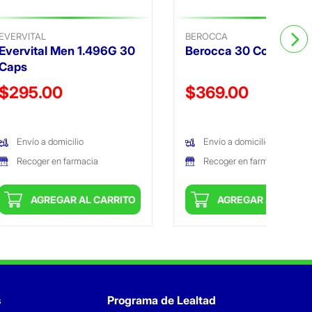
EVERVITAL
BEROCCA
Evervital Men 1.496G 30
Berocca 30 Comp
Caps
Precio reducido de
Precio reducido de
$295.00
$369.00
(Oferta)
(Oferta)
Envío a domicilio
Envío a domicilio
Recoger en farmacia
Recoger en farmacia
AGREGAR AL CARRITO
AGREGAR AL CARRI
s
Programa de Lealtad